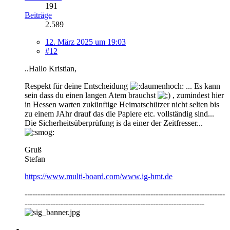
191
Beiträge
2.589
12. März 2025 um 19:03
#12
..Hallo Kristian,
Respekt für deine Entscheidung
... Es kann
sein dass du einen langen Atem brauchst
, zumindest hier
in Hessen warten zukünftige Heimatschützer nicht selten bis
zu einem JAhr drauf das die Papiere etc. vollständig sind...
Die Sicherheitsüberprüfung is da einer der Zeitfresser...
Gruß
Stefan
https://www.multi-board.com/www.ig-hmt.de
------------------------------------------------------------------------------
----------------------------------------------------------------------