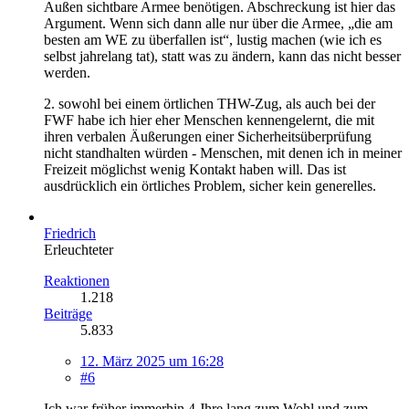
Außen sichtbare Armee benötigen. Abschreckung ist hier das
Argument. Wenn sich dann alle nur über die Armee, „die am
besten am WE zu überfallen ist“, lustig machen (wie ich es
selbst jahrelang tat), statt was zu ändern, kann das nicht besser
werden.
2. sowohl bei einem örtlichen THW-Zug, als auch bei der
FWF habe ich hier eher Menschen kennengelernt, die mit
ihren verbalen Äußerungen einer Sicherheitsüberprüfung
nicht standhalten würden - Menschen, mit denen ich in meiner
Freizeit möglichst wenig Kontakt haben will. Das ist
ausdrücklich ein örtliches Problem, sicher kein generelles.
Friedrich
Erleuchteter
Reaktionen
1.218
Beiträge
5.833
12. März 2025 um 16:28
#6
Ich war früher immerhin 4 Jhre lang zum Wohl und zum