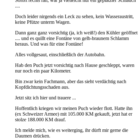
Sofort rechts ran, war ja vielleicht nur ein geplatzter Schlauch
....
Doch leider nirgends ein Leck zu sehen, kein Wasseraustritt,
keine Pfütze unterm Wagen.
Dann ganz ganz vorsichtig (ja, ich weiß!) den Kühler geöffnet
.... und es quillt eine Fontäne von gelb-braunem Schlamm
heraus. Und was für eine Fontäne!
Alles vollgesaut, einschließlich der Autobahn.
Hab den Puch jetzt vorsichtig nach Hause geschleppt, waren
nur noch ein paar Kilometer.
Bin zwar kein Fachmann, aber das sieht verdächtig nach
Kopfdichtungsschaden aus.
Jetzt sitz ich hier und trauere ...
Hoffentlich kriegen wir meinen Puch wieder flott. Hatte ihn
(ex Schweizer Armee) mit 105.000 KM gekauft, jetzt hat er
stolze 188.000 KM drauf.
Ich melde mich, wie es weiterging, ihr dürft mir gerne die
Daumen drücken.