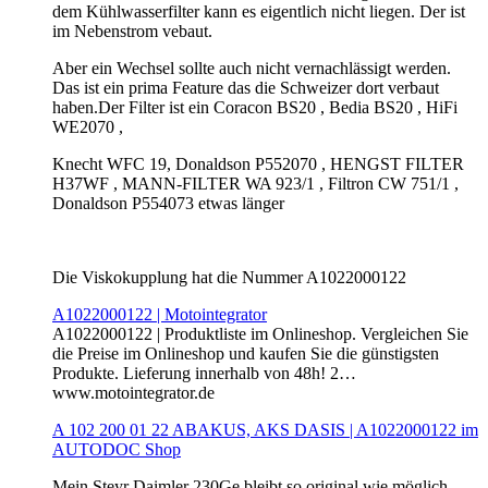
dem Kühlwasserfilter kann es eigentlich nicht liegen. Der ist
im Nebenstrom vebaut.
Aber ein Wechsel sollte auch nicht vernachlässigt werden.
Das ist ein prima Feature das die Schweizer dort verbaut
haben.Der Filter ist ein Coracon BS20 , Bedia BS20 , HiFi
WE2070 ,
Knecht WFC 19, Donaldson P552070 , HENGST FILTER
H37WF , MANN-FILTER WA 923/1 , Filtron CW 751/1 ,
Donaldson P554073 etwas länger
Die Viskokupplung hat die Nummer A1022000122
A1022000122 | Motointegrator
A1022000122 | Produktliste im Onlineshop. Vergleichen Sie
die Preise im Onlineshop und kaufen Sie die günstigsten
Produkte. Lieferung innerhalb von 48h! 2…
www.motointegrator.de
A 102 200 01 22 ABAKUS, AKS DASIS | A1022000122 im
AUTODOC Shop
Mein Steyr Daimler 230Ge bleibt so original wie möglich....