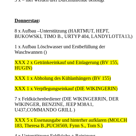
Donnerstag
:
8 x Aufbau –Unterstützung (HARTMUT, HEPT,
BUKOWSKI, TIMO B., URTYP 404, LANDYLOTTA13,)
1 x Aufbau Löschwasser und Erstbefüllung der
Waschwannen ()
XXX 2 x Getränkeeinkauf und Einlagerung (BV 155,
HUGIN)
XXX 1 x Abholung des Kühlanhängers (BV 155)
XXX 1 x Verpflegungseinkauf (DIE WIKINGERIN)
7 x Feldküchenbediener (DIE WIKINGERRIN, DER
WIKINGER, BENZINE, JEEP M38A1,
U437,COMMANDO GRILL )
XXX 5 x Essenausgabe und hinterher aufklaren (MOLCH
183, Theresa B.,PUCH569, Fynn S., Tom S.)
4 x Unterstützung Feldküche + Reinigung