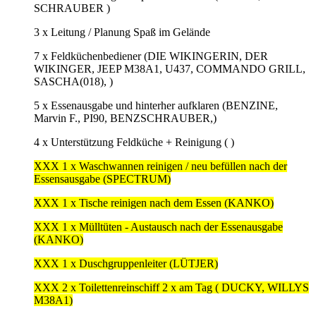
SCHRAUBER )
3 x Leitung / Planung Spaß im Gelände
7 x Feldküchenbediener (DIE WIKINGERIN, DER
WIKINGER, JEEP M38A1, U437, COMMANDO GRILL,
SASCHA(018), )
5 x Essenausgabe und hinterher aufklaren (BENZINE,
Marvin F., PI90, BENZSCHRAUBER,)
4 x Unterstützung Feldküche + Reinigung ( )
XXX 1 x Waschwannen reinigen / neu befüllen nach der
Essensausgabe (SPECTRUM)
XXX 1 x Tische reinigen nach dem Essen (KANKO)
XXX 1 x Mülltüten - Austausch nach der Essenausgabe
(KANKO)
XXX 1 x Duschgruppenleiter (LÜTJER)
XXX 2 x Toilettenreinschiff 2 x am Tag ( DUCKY, WILLYS
M38A1)