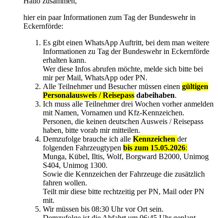
Hallo zusammen,
hier ein paar Informationen zum Tag der Bundeswehr in
Eckernförde:
Es gibt einen WhatsApp Auftritt, bei dem man weitere
Informationen zu Tag der Bundeswehr in Eckernförde
erhalten kann.
Wer diese Infos abrufen möchte, melde sich bitte bei
mir per Mail, WhatsApp oder PN.
Alle Teilnehmer und Besucher müssen einen
gültigen
Personalausweis / Reisepass
dabeihaben
.
Ich muss alle Teilnehmer drei Wochen vorher anmelden
mit Namen, Vornamen und Kfz-Kennzeichen.
Personen, die keinen deutschen Ausweis / Reisepass
haben, bitte vorab mir mitteilen.
Demzufolge brauche ich alle
Kennzeichen
der
folgenden Fahrzeugtypen
bis zum 15.05.2026
:
Munga, Kübel, Iltis, Wolf, Borgward B2000, Unimog
S404, Unimog 1300.
Sowie die Kennzeichen der Fahrzeuge die zusätzlich
fahren wollen.
Teilt mir diese bitte rechtzeitig per PN, Mail oder PN
mit.
Wir müssen bis 08:30 Uhr vor Ort sein.
Demzufolge ist die Abfahrt um 06:45 Uhr geplant.