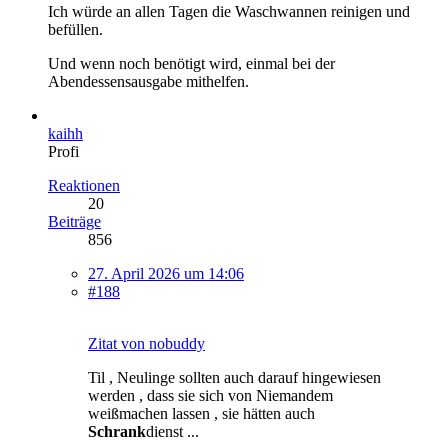
Ich würde an allen Tagen die Waschwannen reinigen und
befüllen.
Und wenn noch benötigt wird, einmal bei der
Abendessensausgabe mithelfen.
kaihh
Profi
Reaktionen
20
Beiträge
856
27. April 2026 um 14:06
#188
Zitat von nobuddy
Til , Neulinge sollten auch darauf hingewiesen
werden , dass sie sich von Niemandem
weißmachen lassen , sie hätten auch
Schrank
dienst ...