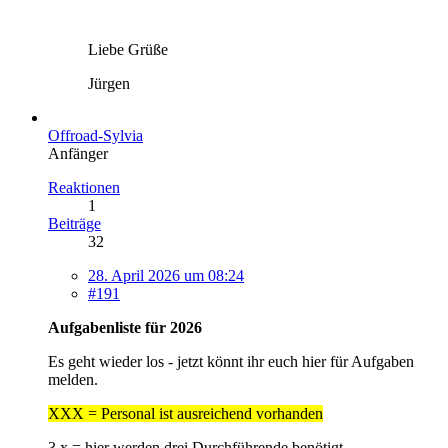
Liebe Grüße
Jürgen
Offroad-Sylvia
Anfänger
Reaktionen
1
Beiträge
32
28. April 2026 um 08:24
#191
Aufgabenliste für 2026
Es geht wieder los - jetzt könnt ihr euch hier für Aufgaben
melden.
XXX = Personal ist ausreichend vorhanden
3 x = hier werden drei Durchführende benötigt