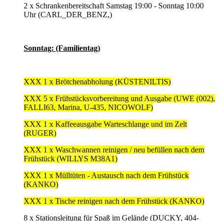
2 x Schrankenbereitschaft Samstag 19:00 - Sonntag 10:00
Uhr (CARL_DER_BENZ,)
Sonntag: (Familientag)
XXX 1 x Brötchenabholung (KÜSTENILTIS)
XXX 5 x Frühstücksvorbereitung und Ausgabe (UWE (002),
FALLI63, Marina, U-435, NICOWOLF)
XXX 1 x Kaffeeausgabe Warteschlange und im Zelt
(RUGER)
XXX 1 x Waschwannen reinigen / neu befüllen nach dem
Frühstück (WILLYS M38A1)
XXX 1 x Mülltüten - Austausch nach dem Frühstück
(KANKO)
XXX 1 x Tische reinigen nach dem Frühstück (KANKO)
8 x Stationsleitung für Spaß im Gelände (DUCKY, 404-