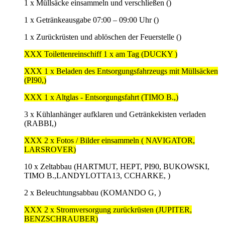
1 x Müllsäcke einsammeln und verschließen ()
1 x Getränkeausgabe 07:00 – 09:00 Uhr ()
1 x Zurückrüsten und ablöschen der Feuerstelle ()
XXX Toilettenreinschiff 1 x am Tag (DUCKY )
XXX 1 x Beladen des Entsorgungsfahrzeugs mit Müllsäcken
(PI90,)
XXX 1 x Altglas - Entsorgungsfahrt (TIMO B.,)
3 x Kühlanhänger aufklaren und Getränkekisten verladen
(RABBI,)
XXX 2 x Fotos / Bilder einsammeln ( NAVIGATOR,
LARSROVER)
10 x Zeltabbau (HARTMUT, HEPT, PI90, BUKOWSKI,
TIMO B.,LANDYLOTTA13, CCHARKE, )
2 x Beleuchtungsabbau (KOMANDO G, )
XXX 2 x Stromversorgung zurückrüsten (JUPITER,
BENZSCHRAUBER)