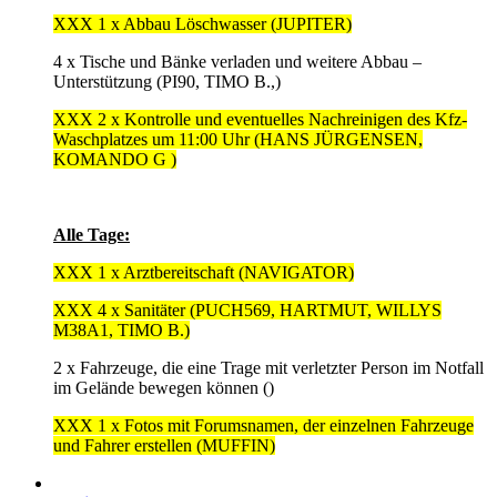
XXX 1 x Abbau Löschwasser (JUPITER)
4 x Tische und Bänke verladen und weitere Abbau –
Unterstützung (PI90, TIMO B.,)
XXX 2 x Kontrolle und eventuelles Nachreinigen des Kfz-
Waschplatzes um 11:00 Uhr (HANS JÜRGENSEN,
KOMANDO G )
Alle Tage:
XXX 1 x Arztbereitschaft (NAVIGATOR)
XXX 4 x Sanitäter (PUCH569, HARTMUT, WILLYS
M38A1, TIMO B.)
2 x Fahrzeuge, die eine Trage mit verletzter Person im Notfall
im Gelände bewegen können ()
XXX 1 x Fotos mit Forumsnamen, der einzelnen Fahrzeuge
und Fahrer erstellen (MUFFIN)