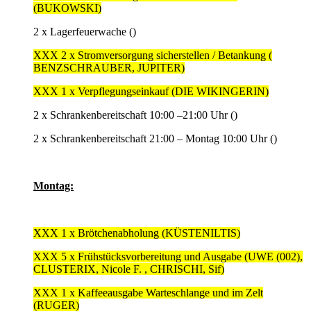
(BUKOWSKI)
2 x Lagerfeuerwache ()
XXX 2 x Stromversorgung sicherstellen / Betankung (
BENZSCHRAUBER, JUPITER)
XXX 1 x Verpflegungseinkauf (DIE WIKINGERIN)
2 x Schrankenbereitschaft 10:00 –21:00 Uhr ()
2 x Schrankenbereitschaft 21:00 – Montag 10:00 Uhr ()
Montag:
XXX 1 x Brötchenabholung (KÜSTENILTIS)
XXX 5 x Frühstücksvorbereitung und Ausgabe (UWE (002),
CLUSTERIX, Nicole F. , CHRISCHI, Sif)
XXX 1 x Kaffeeausgabe Warteschlange und im Zelt
(RUGER)