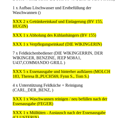
1 x Aufbau Löschwasser und Erstbefüllung der
Waschwannen ()
XXX 2 x Getränkeeinkauf und Einlagerung (BV 155,
HUGIN)
XXX 1 x Abholung des Kühlanhängers (BV 155)
XXX 1 x Verpflegungseinkauf (DIE WIKINGERIN)
7 x Feldküchenbediener (DIE WIKINGERRIN, DER
WIKINGER, BENZINE, JEEP M38A1,
U437,COMMANDO GRILL )
XXX 5 x Essenausgabe und hinterher aufklaren (MOLCH
183, Theresa B.,PUCH569, Fynn S., Tom S.)
4 x Unterstützung Feldküche + Reinigung
(CARL_DER_BENZ, )
XXX 1 x Waschwannen reinigen / neu befüllen nach der
Essenausgabe (FEGER)
XXX 1 x Mülltüten - Austausch nach der Essenausgabe
(CLUSTERIX)