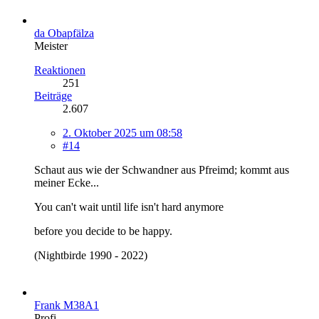
da Obapfälza
Meister
Reaktionen
251
Beiträge
2.607
2. Oktober 2025 um 08:58
#14
Schaut aus wie der Schwandner aus Pfreimd; kommt aus
meiner Ecke...
You can't wait until life isn't hard anymore
before you decide to be happy.
(Nightbirde 1990 - 2022)
Frank M38A1
Profi