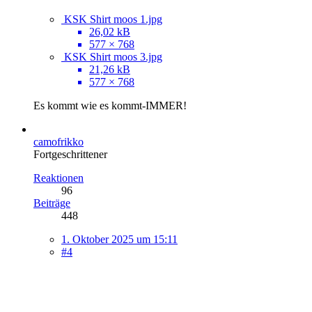
KSK Shirt moos 1.jpg
26,02 kB
577 × 768
KSK Shirt moos 3.jpg
21,26 kB
577 × 768
Es kommt wie es kommt-IMMER!
camofrikko
Fortgeschrittener
Reaktionen
96
Beiträge
448
1. Oktober 2025 um 15:11
#4