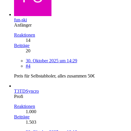
fun-ski
Anfänger
Reaktionen
14
Beiträge
20
30. Oktober 2025 um 14:29
#4
Preis für Selbstabholer, alles zusammen 50€
T3TDSyncro
Profi
Reaktionen
1.000
Beiträge
1.503