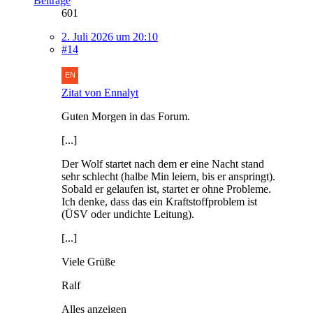
Beiträge
601
2. Juli 2026 um 20:10
#14
Zitat von Ennalyt
Guten Morgen in das Forum.
[...]
Der Wolf startet nach dem er eine Nacht stand
sehr schlecht (halbe Min leiern, bis er anspringt).
Sobald er gelaufen ist, startet er ohne Probleme.
Ich denke, dass das ein Kraftstoffproblem ist
(ÜSV oder undichte Leitung).
[...]
Viele Grüße
Ralf
Alles anzeigen