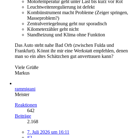
Motortemperatur geht unter Last bis kurz vor Rot
Leuchtweitenregulierung ist defekt
Kombiinstrument macht Probleme (Zeiger springen,
Masseproblem?)
Zentralverriegelnung geht nur sporadisch
Kilometerzähler geht nicht
Standheizung und Klima ohne Funktion
Das Auto steht nahe Bad Orb (zwischen Fulda und
Frankfurt). Könnt ihr mir eine Werkstatt empfehlen, denen
man so ein altes Schätzchen gut anvertrauen kann?
Viele Grüße
Markus
rammigani
Meister
Reaktionen
642
Beiträge
2.168
7. Juli 2026 um 16:11
#2