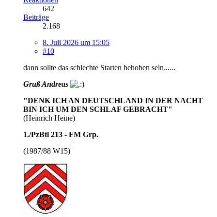
642
Beiträge
2.168
8. Juli 2026 um 15:05
#10
dann sollte das schlechte Starten behoben sein......
Gruß Andreas
"DENK ICH AN DEUTSCHLAND IN DER NACHT
BIN ICH UM DEN SCHLAF GEBRACHT"
(Heinrich Heine)
1./PzBtl 213 - FM Grp.
(1987/88 W15)