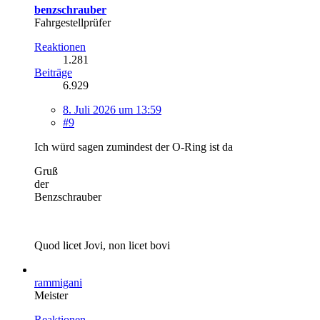
benzschrauber
Fahrgestellprüfer
Reaktionen
1.281
Beiträge
6.929
8. Juli 2026 um 13:59
#9
Ich würd sagen zumindest der O-Ring ist da
Gruß
der
Benzschrauber
Quod licet Jovi, non licet bovi
rammigani
Meister
Reaktionen