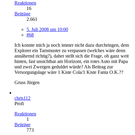
Reaktionen
16
Beiträge
2.661
5. Juli 2008 um 10:00
#68
Ich konnte mich ja noch immer nicht dazu durchringen, dem
Explorer ein Tarnmuster zu verpassen (welches wäre denn
annähernd richtig?), daher stellt sich die Frage, ob ganz weit
hinten, fast unsichtbar am Horizont, ein rotes Auto mit Papa
und zwei Zwergen geduldet würde? Als Beitrag zur
Versorgungslage wäre 1 Kiste Cola/1 Kiste Fanta O.K.??
Gruss Jürgen
chris112
Profi
Reaktionen
1
Beiträge
773