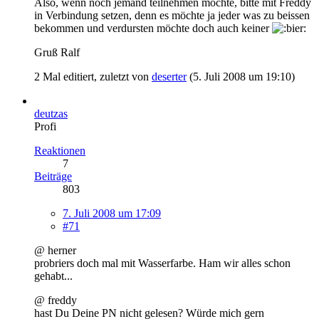
Also, wenn noch jemand teilnehmen möchte, bitte mit Freddy
in Verbindung setzen, denn es möchte ja jeder was zu beissen
bekommen und verdursten möchte doch auch keiner
Gruß Ralf
2 Mal editiert, zuletzt von
deserter
(
5. Juli 2008 um 19:10
)
deutzas
Profi
Reaktionen
7
Beiträge
803
7. Juli 2008 um 17:09
#71
@ herner
probriers doch mal mit Wasserfarbe. Ham wir alles schon
gehabt...
@ freddy
hast Du Deine PN nicht gelesen? Würde mich gern