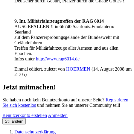
Deutscher durch Geburt, Pfälzer durch die Gnade Gottes !!
9
. Int. Militärfahrzeugtreffen der RAG 6014
AUSGEFALLEN !! in 66740 Saarlouis-Fraulautern/
Saarland
auf dem Panzererprobungsgelände der Bundeswehr mit
Geländefahren
Treffen für Militärfahrzeuge aller Armeen und aus allen
Epochen.
Infos unter
http://www.rag6014.de
Einmal editiert, zuletzt von
HOERMEN
(
14. August 2008 um
21:05
)
Jetzt mitmachen!
Sie haben noch kein Benutzerkonto auf unserer Seite?
Registrieren
Sie sich kostenlos
und nehmen Sie an unserer Community teil!
Benutzerkonto erstellen
Anmelden
Stil ändern
Datenschutzerklärung