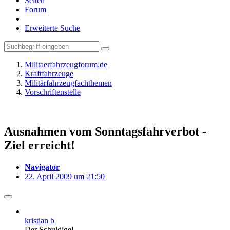
Seiten
Forum
Erweiterte Suche
Militaerfahrzeugforum.de
Kraftfahrzeuge
Militärfahrzeugfachthemen
Vorschriftenstelle
Ausnahmen vom Sonntagsfahrverbot -
Ziel erreicht!
Navigator
22. April 2009 um 21:50
kristian b
Der Schuldige!