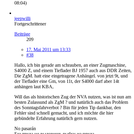
08:04
)
jeepwilli
Fortgeschrittener
Beiträge
209
17. Mai 2011 um 13:33
#38
Hallo, ich bin gerade am schrauben, an einer Zugmaschine,
S4000 Z, und einem Tieflader BJ 1957 auch aus DDR Zeiten,
Die ZgM. hatt eine eingetragene Anhängel. von jetzt 9t, und
der Tieflader eine Gm, von 11t, der S4000 darf aber 14t
anhängen laut KBA,
Will das als historischen Zug der NVA nutzen, was ist nun am
besten Zulassund als ZgM ? und natürlich auch das Problem
des Sonntagsfahrverbot ? Bin für jeden Tip dankbar, den
Fehler sind schnell gemacht, und ich möchte die hier
gebündelte Erfahrung natürlich gern nutzen.
No pasarán
Без труда не выловишь рыбку из пруда