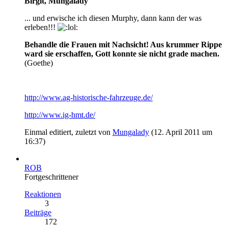
Birgit, Mungalady
... und erwische ich diesen Murphy, dann kann der was
erleben!!!
Behandle die Frauen mit Nachsicht! Aus krummer Rippe
ward sie erschaffen, Gott konnte sie nicht grade machen.
(Goethe)
http://www.ag-historische-fahrzeuge.de/
http://www.ig-hmt.de/
Einmal editiert, zuletzt von
Mungalady
(
12. April 2011 um
16:37
)
ROB
Fortgeschrittener
Reaktionen
3
Beiträge
172