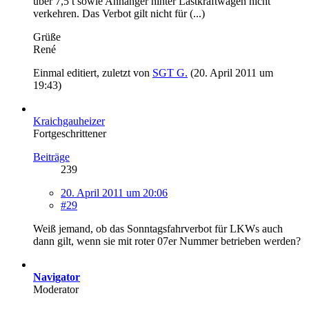
über 7,5 t sowie Anhänger hinter Lastkraftwagen nicht
verkehren. Das Verbot gilt nicht für (...)
Grüße
René
Einmal editiert, zuletzt von
SGT G.
(
20. April 2011 um
19:43
)
Kraichgauheizer
Fortgeschrittener
Beiträge
239
20. April 2011 um 20:06
#29
Weiß jemand, ob das Sonntagsfahrverbot für LKWs auch
dann gilt, wenn sie mit roter 07er Nummer betrieben werden?
Navigator
Moderator