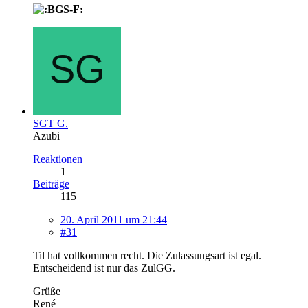
SGT G.
Azubi
Reaktionen
1
Beiträge
115
20. April 2011 um 21:44
#31
Til hat vollkommen recht. Die Zulassungsart ist egal.
Entscheidend ist nur das ZulGG.
Grüße
René