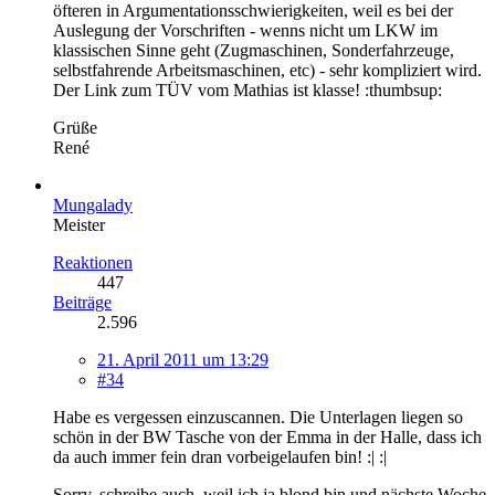
öfteren in Argumentationsschwierigkeiten, weil es bei der
Auslegung der Vorschriften - wenns nicht um LKW im
klassischen Sinne geht (Zugmaschinen, Sonderfahrzeuge,
selbstfahrende Arbeitsmaschinen, etc) - sehr kompliziert wird.
Der Link zum TÜV vom Mathias ist klasse! :thumbsup:
Grüße
René
Mungalady
Meister
Reaktionen
447
Beiträge
2.596
21. April 2011 um 13:29
#34
Habe es vergessen einzuscannen. Die Unterlagen liegen so
schön in der BW Tasche von der Emma in der Halle, dass ich
da auch immer fein dran vorbeigelaufen bin! :| :|
Sorry, schreibe auch, weil ich ja blond bin und nächste Woche