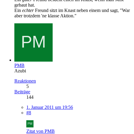
gebaut hat.
Ein
echter
Freund sitzt im Knast neben einem und sagt, "War
aber trotzdem 'ne klasse Aktion."
PMB
Azubi
Reaktionen
5
Beiträge
144
1. Januar 2011 um 19:56
#8
Zitat von PMB