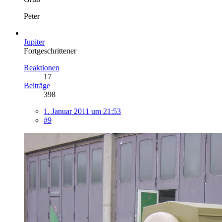
Peter
Jupiter
Fortgeschrittener
Reaktionen
17
Beiträge
398
1. Januar 2011 um 21:53
#9