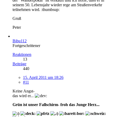
der "Wanderpokal" ist verkauft und ich hoffe, dass er in
seinem 50. Lebensjahr wieder rege am Straßenverkehr
teilnehmen wird. :thumbsup:
Gruß
Peter
Bibu112
Fortgeschrittener
Reaktionen
13
Beiträge
440
15. April 2011 um 18:26
#11
Keine Angst-
das wird er...
Grün ist unser Fallschirm- froh das Junge Herz...