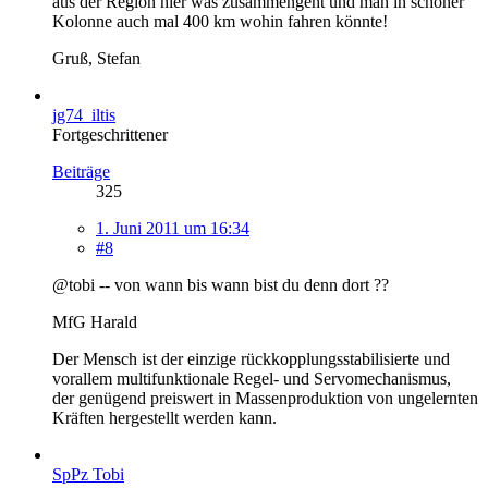
aus der Region hier was zusammengeht und man in schöner
Kolonne auch mal 400 km wohin fahren könnte!
Gruß, Stefan
jg74_iltis
Fortgeschrittener
Beiträge
325
1. Juni 2011 um 16:34
#8
@tobi -- von wann bis wann bist du denn dort ??
MfG Harald
Der Mensch ist der einzige rückkopplungsstabilisierte und
vorallem multifunktionale Regel- und Servomechanismus,
der genügend preiswert in Massenproduktion von ungelernten
Kräften hergestellt werden kann.
SpPz Tobi