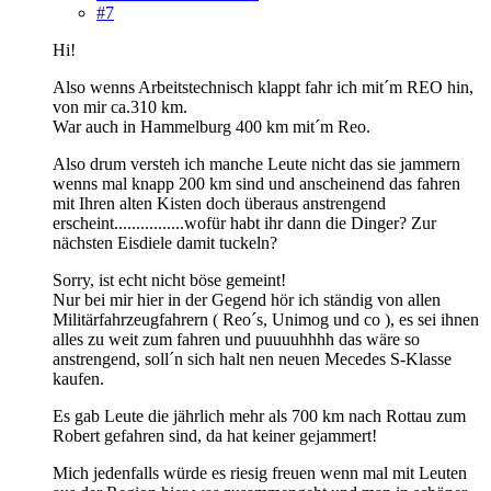
#7
Hi!
Also wenns Arbeitstechnisch klappt fahr ich mit´m REO hin,
von mir ca.310 km.
War auch in Hammelburg 400 km mit´m Reo.
Also drum versteh ich manche Leute nicht das sie jammern
wenns mal knapp 200 km sind und anscheinend das fahren
mit Ihren alten Kisten doch überaus anstrengend
erscheint................wofür habt ihr dann die Dinger? Zur
nächsten Eisdiele damit tuckeln?
Sorry, ist echt nicht böse gemeint!
Nur bei mir hier in der Gegend hör ich ständig von allen
Militärfahrzeugfahrern ( Reo´s, Unimog und co ), es sei ihnen
alles zu weit zum fahren und puuuuhhhh das wäre so
anstrengend, soll´n sich halt nen neuen Mecedes S-Klasse
kaufen.
Es gab Leute die jährlich mehr als 700 km nach Rottau zum
Robert gefahren sind, da hat keiner gejammert!
Mich jedenfalls würde es riesig freuen wenn mal mit Leuten