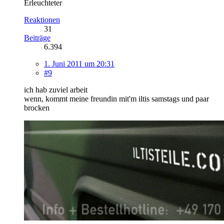
Erleuchteter
Reaktionen
31
Beiträge
6.394
1. Juni 2011 um 20:31
#9
ich hab zuviel arbeit
wenn, kommt meine freundin mit'm iltis samstags und paar
brocken