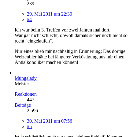
239
29. Mai 2011 um 22:30
#4
Ich war beim 3. Treffen vor zwei Jahren mal dort.
War gar nicht schlecht, obwoh damals sicher noch nicht so
recht "eingelaufen".
Nur eines blieb mir nachhaltig in Erinnerung: Das dortige
Weizenbier hätte bei längerer Verköstigung aus mir einen
Antialkoholiker machen können!
Mungalady
Meister
Reaktionen
447
Beiträge
2.596
30. Mai 2011 um 07:56
#5
Ist ja schließlich auch ein ganz schöner Schleif. Knappe