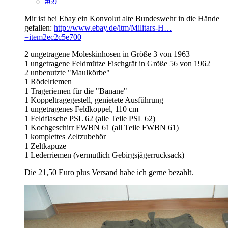
#69
Mir ist bei Ebay ein Konvolut alte Bundeswehr in die Hände
gefallen:
http://www.ebay.de/itm/Militars-H…
=item2ec2c5e700
2 ungetragene Moleskinhosen in Größe 3 von 1963
1 ungetragene Feldmütze Fischgrät in Größe 56 von 1962
2 unbenutzte "Maulkörbe"
1 Rödelriemen
1 Trageriemen für die "Banane"
1 Koppeltragegestell, genietete Ausführung
1 ungetragenes Feldkoppel, 110 cm
1 Feldflasche PSL 62 (alle Teile PSL 62)
1 Kochgeschirr FWBN 61 (all Teile FWBN 61)
1 komplettes Zeltzubehör
1 Zeltkapuze
1 Lederriemen (vermutlich Gebirgsjägerrucksack)
Die 21,50 Euro plus Versand habe ich gerne bezahlt.