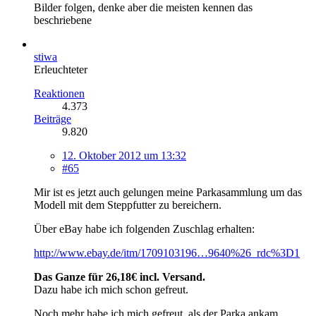
Bilder folgen, denke aber die meisten kennen das
beschriebene
stiwa
Erleuchteter
Reaktionen
4.373
Beiträge
9.820
12. Oktober 2012 um 13:32
#65
Mir ist es jetzt auch gelungen meine Parkasammlung um das
Modell mit dem Steppfutter zu bereichern.
Über eBay habe ich folgenden Zuschlag erhalten:
http://www.ebay.de/itm/1709103196…9640%26_rdc%3D1
Das Ganze für 26,18€ incl. Versand.
Dazu habe ich mich schon gefreut.
Noch mehr habe ich mich gefreut, als der Parka ankam.