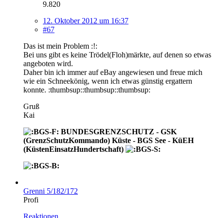
9.820
12. Oktober 2012 um 16:37
#67
Das ist mein Problem :!:
Bei uns gibt es keine Trödel(Floh)märkte, auf denen so etwas
angeboten wird.
Daher bin ich immer auf eBay angewiesen und freue mich
wie ein Schneekönig, wenn ich etwas günstig ergattern
konnte. :thumbsup::thumbsup::thumbsup:
Gruß
Kai
BUNDESGRENZSCHUTZ - GSK
(GrenzSchutzKommando) Küste - BGS See - KüEH
(KüstenEinsatzHundertschaft)
Grenni 5/182/172
Profi
Reaktionen