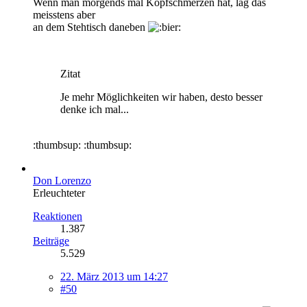
Wenn man morgends mal Kopfschmerzen hat, lag das
meisstens aber
an dem Stehtisch daneben
Zitat
Je mehr Möglichkeiten wir haben, desto besser
denke ich mal...
:thumbsup: :thumbsup:
Don Lorenzo
Erleuchteter
Reaktionen
1.387
Beiträge
5.529
22. März 2013 um 14:27
#50