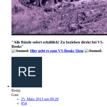
"
Alle Bände sofort erhältlich! Zu beziehen direkt bei VS-
Books
"
Hier geht es zum VS-Books Shop
Remy
Gast
25. März 2013 um 09:29
#54