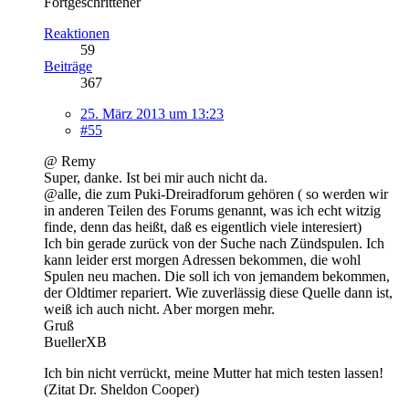
Fortgeschrittener
Reaktionen
59
Beiträge
367
25. März 2013 um 13:23
#55
@ Remy
Super, danke. Ist bei mir auch nicht da.
@alle, die zum Puki-Dreiradforum gehören ( so werden wir
in anderen Teilen des Forums genannt, was ich echt witzig
finde, denn das heißt, daß es eigentlich viele interesiert)
Ich bin gerade zurück von der Suche nach Zündspulen. Ich
kann leider erst morgen Adressen bekommen, die wohl
Spulen neu machen. Die soll ich von jemandem bekommen,
der Oldtimer repariert. Wie zuverlässig diese Quelle dann ist,
weiß ich auch nicht. Aber morgen mehr.
Gruß
BuellerXB
Ich bin nicht verrückt, meine Mutter hat mich testen lassen!
(Zitat Dr. Sheldon Cooper)