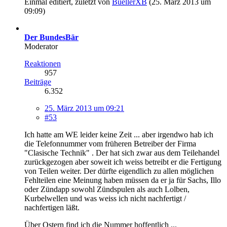
Einmal editiert, zuletzt von
BuellerXB
(
25. März 2013 um
09:09
)
Der BundesBär
Moderator
Reaktionen
957
Beiträge
6.352
25. März 2013 um 09:21
#53
Ich hatte am WE leider keine Zeit ... aber irgendwo hab ich
die Telefonnummer vom früheren Betreiber der Firma
"Clasische Technik" . Der hat sich zwar aus dem Teilehandel
zurückgezogen aber soweit ich weiss betreibt er die Fertigung
von Teilen weiter. Der dürfte eigendlich zu allen möglichen
Fehlteilen eine Meinung haben müssen da er ja für Sachs, Illo
oder Zündapp sowohl Zündspulen als auch Lolben,
Kurbelwellen und was weiss ich nicht nachfertigt /
nachfertigen läßt.
Über Ostern find ich die Nummer hoffentlich ...