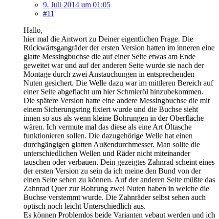
9. Juli 2014 um 01:05
#11
Hallo,
hier mal die Antwort zu Deiner eigentlichen Frage. Die
Rückwärtsgangräder der ersten Version hatten im inneren eine
glatte Messingbuchse die auf einer Seite etwas am Ende
geweitet war und auf der anderen Seite wurde sie nach der
Montage durch zwei Anstauchungen in entsprechenden
Nuten gesichert. Die Welle dazu war im mittleren Bereich auf
einer Seite abgeflacht um hier Schmieröl hinzubekommen.
Die spätere Version hatte eine andere Messingbuchse die mit
einem Sicherungsring fixiert wurde und die Buchse sieht
innen so aus als wenn kleine Bohrungen in der Oberfläche
wären. Ich vermute mal das diese als eine Art Öltasche
funktionieren sollen. Die dazugehörige Welle hat einen
durchgängigen glatten Außendurchmesser. Man sollte die
unterschiedlichen Wellen und Räder nicht miteinander
tauschen oder verbauen. Dein gezeigtes Zahnrad scheint eines
der ersten Version zu sein da ich meine den Bund von der
einen Seite sehen zu können. Auf der anderen Seite müßte das
Zahnrad Quer zur Bohrung zwei Nuten haben in welche die
Buchse verstemmt wurde. Die Zahnräder selbst sehen auch
optisch noch leicht Unterschiedlich aus.
Es können Problemlos beide Varianten vebaut werden und ich