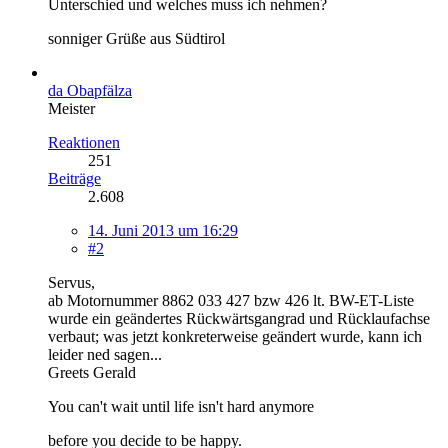
Unterschied und welches muss ich nehmen?
sonniger Grüße aus Südtirol
da Obapfälza
Meister
Reaktionen
251
Beiträge
2.608
14. Juni 2013 um 16:29
#2
Servus,
ab Motornummer 8862 033 427 bzw 426 lt. BW-ET-Liste
wurde ein geändertes Rückwärtsgangrad und Rücklaufachse
verbaut; was jetzt konkreterweise geändert wurde, kann ich
leider ned sagen...
Greets Gerald
You can't wait until life isn't hard anymore
before you decide to be happy.