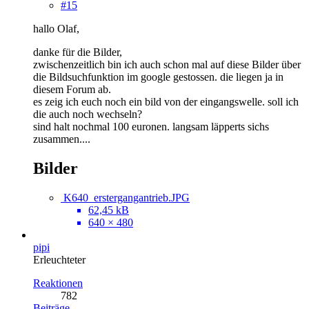
#15
hallo Olaf,
danke für die Bilder,
zwischenzeitlich bin ich auch schon mal auf diese Bilder über
die Bildsuchfunktion im google gestossen. die liegen ja in
diesem Forum ab.
es zeig ich euch noch ein bild von der eingangswelle. soll ich
die auch noch wechseln?
sind halt nochmal 100 euronen. langsam läpperts sichs
zusammen....
Bilder
K640_erstergangantrieb.JPG
62,45 kB
640 × 480
pipi
Erleuchteter
Reaktionen
782
Beiträge