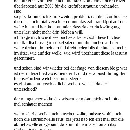
bei nur 60% von dem einen und 60% von dem anderen ritzel
überlappend nur 20% für die kraftübertragung vorhanden
sind.
so jetzt komme ich zum zweiten problem, nämlich zur buchse.
diese ist auch total verschlissen und das zahnrad kippt auf der
welle hin und her. kein wunder, dass da der rückwärtgang
unter last nicht mehr drin bleiben will.
ich frage mich wie diese buchse arbeitet. soll diese buchse
nichtkraftschlüssig im ritzel sitzen und die buchse auf der
welle drehen. in meinem fall dreht jedenfalls die buchse mehr
im ritzel wie auf der welle. wie wird überhaupt diese lagerung
geschmiert.
und schon sind wir wieder bei der frage von diesem blog: was
ist der unterschied zwischen der 1. und der 2. ausführung der
buchse? irdendwelche schmierstege?
es gibt auch unterschiedliche wellen. was ist da der
unterschied?
der mungapeter sollte das wissen. er möge mich doch bitte
mal schlauer machen.
wenn ich die welle auch tauschen sollte, müsste wohl auch
noch die antriebswelle raus. bis jetzt hab ich erst mal nur die
abtriebswelle ausgebaut. da kommt man ja schon an das
rückwärtsgangrad ran.