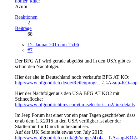
homer_killer
Azubi
Reaktionen
2
Beiträge
68
15. Januar 2015 um 15:06
#7
Der BFG AT wird gerade abgelöst und in den USA gibt es
schon den Nachfolger.
Hier der alte in Deutschland noch verkaufte BFG AT KO:
http://www.bfgoodrich.de/de/Reifenprogr…-T-A-sup-KO-sup
Hier der Nachfolger aus den USA BFG AT KO2 mit
Schneeflocke:
http://www.bfgoodrichtires.com/tire-selector/…o2/tire-details
Im Jeep Forum hat einer vor ein paar Tagen geschrieben dass
er ab dem 1.3.2015 in den USA verfügbar ist aber der
Starttermin für D noch unbekannt sei.
Auf der UK Seite steht etwas von July 2015:
http://www.bfgoodrich.co.uk/gb/ranges/4x4-…T-A-sup-KO2-