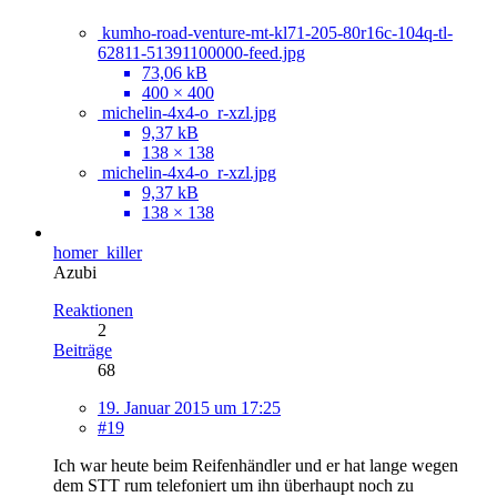
kumho-road-venture-mt-kl71-205-80r16c-104q-tl-
62811-51391100000-feed.jpg
73,06 kB
400 × 400
michelin-4x4-o_r-xzl.jpg
9,37 kB
138 × 138
michelin-4x4-o_r-xzl.jpg
9,37 kB
138 × 138
homer_killer
Azubi
Reaktionen
2
Beiträge
68
19. Januar 2015 um 17:25
#19
Ich war heute beim Reifenhändler und er hat lange wegen
dem STT rum telefoniert um ihn überhaupt noch zu