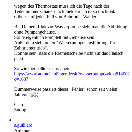
wegen des Thermostats muss ich die Tage nach der
Teilenummer schauen - ich melde mich dazu nochmal.
Gibt es auf jeden Fall von Behr oder Wahler.
Bei Deinem Link zur Wasserpumpe sieht man die Abbildung
ohne Pumpengehäuse.
Sollte eigentlich komplett mit Gehäuse sein.
Außerdem steht unten "Wasserpumpenausführung: für
Zahnriementrieb".
Könnte sein, dass die Riemenscheibe nicht auf das Flansch
passt.
So wie hier sollte es aussehen:
https://www.autoteilebilliger.de/skf/wasserpumpe-vkpa81400?
c=1607
Dummerweise passiert dieser "Fehler" schon seit vielen
Jahren...
Ciao
Snoop
s.guilliard
Anfänger