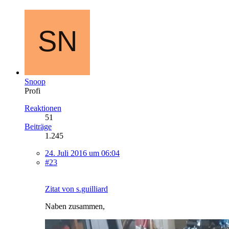
Snoop
Profi
Reaktionen
51
Beiträge
1.245
24. Juli 2016 um 06:04
#23
Zitat von s.guilliard
Naben zusammen,