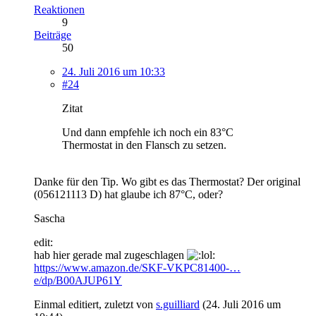
Reaktionen
9
Beiträge
50
24. Juli 2016 um 10:33
#24
Zitat
Und dann empfehle ich noch ein 83°C
Thermostat in den Flansch zu setzen.
Danke für den Tip. Wo gibt es das Thermostat? Der original
(056121113 D) hat glaube ich 87°C, oder?
Sascha
edit:
hab hier gerade mal zugeschlagen
https://www.amazon.de/SKF-VKPC81400-…
e/dp/B00AJUP61Y
Einmal editiert, zuletzt von
s.guilliard
(
24. Juli 2016 um