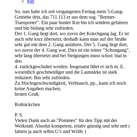
#48
So, nun habe ich seit vergangenen Freitag mein 5-Gang-
Getriebe drin, das 711.113 er aus dem sog. "Bremer-
Transporter". Ein paar hunter Km bin ich seitdem gefahren
und bin bislang sehr zufrieden.
Der 1. Gang liegt dort, wo zuvor der Kriechgang lag. Er ist
auch sehr kurz übersetzt, deshalb kann man auf der Straße
sehr gut mit dem 2. Gang anfahren. Der 5. Gang liegt dort,
wo zuvor der 4. Gang war. Dies ist ein reiner "Schongang",
sehr lang übersetzt und bei Steigungen muss schon 'mal in
den
4. zurückgeschaltet werden. Insgesamt fährt er sich m. E.
wesentlich geschmeidiger und die Lautstärke ist stark
reduziert. Bin sehr zufrieden.
Zu Höchsgeschwindigkeit, Verbrauch, pp., kann ich noch
keine Angaben machen,
besten Gruß,
Rotbäckchen
P. S.
Vielen Dank auch an "Pommes" für den Tipp mit der
Werkstatt. Absolut kompetent, relativ günstig und sehr nett (
fahren ja auch selbst G's und Wölfe )