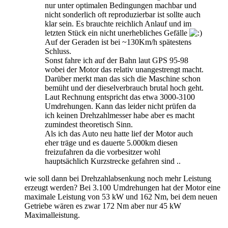
nur unter optimalen Bedingungen machbar und
nicht sonderlich oft reproduzierbar ist sollte auch
klar sein. Es brauchte reichlich Anlauf und im
letzten Stück ein nicht unerhebliches Gefälle
Auf der Geraden ist bei ~130Km/h spätestens
Schluss.
Sonst fahre ich auf der Bahn laut GPS 95-98
wobei der Motor das relativ unangestrengt macht.
Darüber merkt man das sich die Maschine schon
bemüht und der dieselverbrauch brutal hoch geht.
Laut Rechnung entspricht das etwa 3000-3100
Umdrehungen. Kann das leider nicht prüfen da
ich keinen Drehzahlmesser habe aber es macht
zumindest theoretisch Sinn.
Als ich das Auto neu hatte lief der Motor auch
eher träge und es dauerte 5.000km diesen
freizufahren da die vorbesitzer wohl
hauptsächlich Kurzstrecke gefahren sind ..
wie soll dann bei Drehzahlabsenkung noch mehr Leistung
erzeugt werden? Bei 3.100 Umdrehungen hat der Motor eine
maximale Leistung von 53 kW und 162 Nm, bei dem neuen
Getriebe wären es zwar 172 Nm aber nur 45 kW
Maximalleistung.