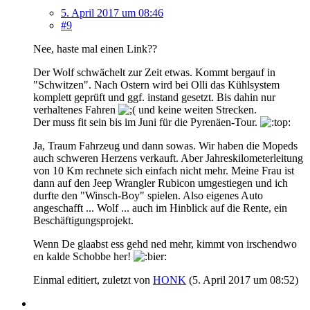
5. April 2017 um 08:46
#9
Nee, haste mal einen Link??
Der Wolf schwächelt zur Zeit etwas. Kommt bergauf in
"Schwitzen". Nach Ostern wird bei Olli das Kühlsystem
komplett geprüft und ggf. instand gesetzt. Bis dahin nur
verhaltenes Fahren
und keine weiten Strecken.
Der muss fit sein bis im Juni für die Pyrenäen-Tour.
Ja, Traum Fahrzeug und dann sowas. Wir haben die Mopeds
auch schweren Herzens verkauft. Aber Jahreskilometerleitung
von 10 Km rechnete sich einfach nicht mehr. Meine Frau ist
dann auf den Jeep Wrangler Rubicon umgestiegen und ich
durfte den "Winsch-Boy" spielen. Also eigenes Auto
angeschafft ... Wolf ... auch im Hinblick auf die Rente, ein
Beschäftigungsprojekt.
Wenn De glaabst ess gehd ned mehr, kimmt von irschendwo
en kalde Schobbe her!
Einmal editiert, zuletzt von
HONK
(
5. April 2017 um 08:52
)