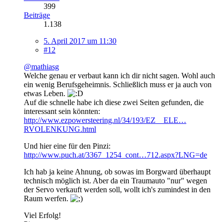
399
Beiträge
1.138
5. April 2017 um 11:30
#12
@mathiasg
Welche genau er verbaut kann ich dir nicht sagen. Wohl auch
ein wenig Berufsgeheimnis. Schließlich muss er ja auch von
etwas Leben.
Auf die schnelle habe ich diese zwei Seiten gefunden, die
interessant sein könnten:
http://www.ezpowersteering.nl/34/193/EZ__ELE…
RVOLENKUNG.html
Und hier eine für den Pinzi:
http://www.puch.at/3367_1254_cont…712.aspx?LNG=de
Ich hab ja keine Ahnung, ob sowas im Borgward überhaupt
technisch möglich ist. Aber da ein Traumauto "nur" wegen
der Servo verkauft werden soll, wollt ich's zumindest in den
Raum werfen.
Viel Erfolg!