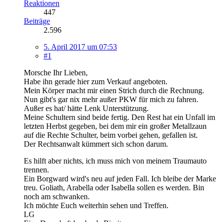
Reaktionen
447
Beiträge
2.596
5. April 2017 um 07:53
#1
Morsche Ihr Lieben,
Habe ihn gerade hier zum Verkauf angeboten.
Mein Körper macht mir einen Strich durch die Rechnung.
Nun gibt's gar nix mehr außer PKW für mich zu fahren.
Außer es hat/ hätte Lenk Unterstützung.
Meine Schultern sind beide fertig. Den Rest hat ein Unfall im
letzten Herbst gegeben, bei dem mir ein großer Metallzaun
auf die Rechte Schulter, beim vorbei gehen, gefallen ist.
Der Rechtsanwalt kümmert sich schon darum.
Es hilft aber nichts, ich muss mich von meinem Traumauto
trennen.
Ein Borgward wird's neu auf jeden Fall. Ich bleibe der Marke
treu. Goliath, Arabella oder Isabella sollen es werden. Bin
noch am schwanken.
Ich möchte Euch weiterhin sehen und Treffen.
LG