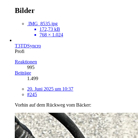
Bilder
IMG_8535.jpg
172,73 kB
768 × 1.024
T3TDSyncro
Profi
Reaktionen
995
Beiträge
1.499
20. Juni 2025 um 10:37
#245
Vorhin auf dem Rückweg vom Bäcker: