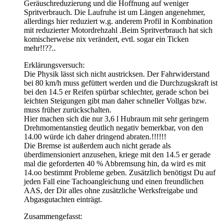
Geräuschreduzierung und die Hoffnung auf weniger
Spritverbrauch. Die Laufruhe ist um Längen angenehmer,
allerdings hier reduziert w.g. anderem Profil in Kombination
mit reduzierter Motordrehzahl .Beim Spritverbrauch hat sich
komischerweise nix verändert, evtl. sogar ein Ticken
mehr!!??..
Erklärungsversuch:
Die Physik lässt sich nicht austricksen. Der Fahrwiderstand
bei 80 km/h muss gefüttert werden und die Durchzugskraft ist
bei den 14.5 er Reifen spürbar schlechter, gerade schon bei
leichten Steigungen gibt man daher schneller Vollgas bzw.
muss früher zurückschalten.
Hier machen sich die nur 3,6 l Hubraum mit sehr geringem
Drehmomentanstieg deutlich negativ bemerkbar, von den
14.00 würde ich daher dringend abraten.!!!!!!
Die Bremse ist außerdem auch nicht gerade als
überdimensioniert anzusehen, kriege mit den 14.5 er gerade
mal die geforderten 40 % Abbremsung hin, da wird es mit
14.oo bestimmt Probleme geben. Zusätzlich benötigst Du auf
jeden Fall eine Tachoangleichung und einen freundlichen
AAS, der Dir alles ohne zusätzliche Werksfreigabe und
Abgasgutachten einträgt.
Zusammengefasst: