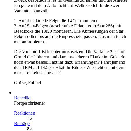
Zweck des Autos ist es im Gelände zu fahren und die Anreise,
Ich gehe mit dem Auto nicht auf Weltreise.Ich finde zwei
Varianten sinnvoll:
1. Auf die aktuelle Felge die 14.5er montieren
2. Auf Star-Felgen (geschraubte Felgen vom Star 266) mit
Beadlocks die 13r20 montieren. Die Abmessungen der Star-
Felge sollten bis auf die Einpresstiefe passen, Das müsste ich
mal anprobieren.
Die Variante 1 ist leichter umzusetzen. Die Variante 2 ist auf
Grund der höheren und damit weicheren Flanke im Gelände
noch etwas besser.Habt ihr dazu Erfahrungen? Fährt jemand
den TRM auf 14.5er? Hbat ihr Bilder? Wie sieht es mit dem
max. Lenkeinschlag aus?
Grüße, Fobbel
Benedikt
Fortgeschrittener
Reaktionen
112
Beiträge
394