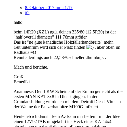
8. Oktober 2017 um 21:17
#2
hallo,
beim 14R20 (XZL) ggü. deinen 335/80 (12.5R20) ist der
"half overall diameter" 111,76mm größer.
Das ist "ne gute kanadische Holzfällerhandbreite" mehr.
Gut untenrum wird sich der Platz finden
, aber oben im
Radhaus =O .
Rennt allerdings auch 22,58% schneller :thumbup: .
Mach und berichte.
Gruß
Benedikt
Anamnese: Den LKW-Schein auf der Emma gemacht als die
ersten MAN KAT 8x8 in Dienst gingen. In der
Grundausbildung wurde ich mit dem Detroit Diesel Virus in
der Wanne der Panzerhaubitze M109G infiziert.
Heute leb ich damit - kein Az kann mir helfen - mit der Idee
einen 12V92TAB umgekehrt ins Heck eines KAT 4x4
einzubauen um damit die road of bones zu befahren.