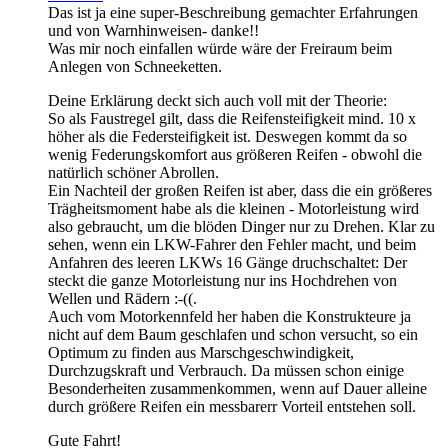
Das ist ja eine super-Beschreibung gemachter Erfahrungen
und von Warnhinweisen- danke!!
Was mir noch einfallen würde wäre der Freiraum beim
Anlegen von Schneeketten.
Deine Erklärung deckt sich auch voll mit der Theorie:
So als Faustregel gilt, dass die Reifensteifigkeit mind. 10 x
höher als die Federsteifigkeit ist. Deswegen kommt da so
wenig Federungskomfort aus größeren Reifen - obwohl die
natürlich schöner Abrollen.
Ein Nachteil der großen Reifen ist aber, dass die ein größeres
Trägheitsmoment habe als die kleinen - Motorleistung wird
also gebraucht, um die blöden Dinger nur zu Drehen. Klar zu
sehen, wenn ein LKW-Fahrer den Fehler macht, und beim
Anfahren des leeren LKWs 16 Gänge druchschaltet: Der
steckt die ganze Motorleistung nur ins Hochdrehen von
Wellen und Rädern :-((.
Auch vom Motorkennfeld her haben die Konstrukteure ja
nicht auf dem Baum geschlafen und schon versucht, so ein
Optimum zu finden aus Marschgeschwindigkeit,
Durchzugskraft und Verbrauch. Da müssen schon einige
Besonderheiten zusammenkommen, wenn auf Dauer alleine
durch größere Reifen ein messbarerr Vorteil entstehen soll.
Gute Fahrt!