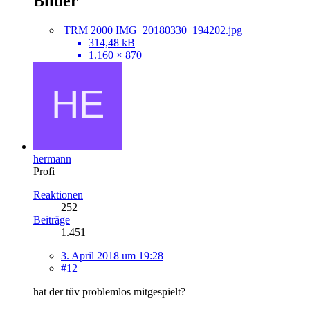
Bilder
TRM 2000 IMG_20180330_194202.jpg
314,48 kB
1.160 × 870
hermann
Profi
Reaktionen
252
Beiträge
1.451
3. April 2018 um 19:28
#12
hat der tüv problemlos mitgespielt?