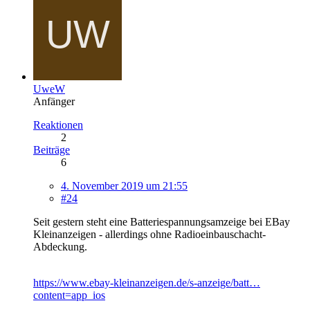
UweW
Anfänger
Reaktionen
2
Beiträge
6
4. November 2019 um 21:55
#24
Seit gestern steht eine Batteriespannungsamzeige bei EBay
Kleinanzeigen - allerdings ohne Radioeinbauschacht-
Abdeckung.
https://www.ebay-kleinanzeigen.de/s-anzeige/batt…
content=app_ios