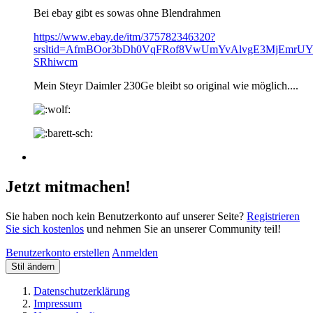
Bei ebay gibt es sowas ohne Blendrahmen
https://www.ebay.de/itm/375782346320?
srsltid=AfmBOor3bDh0VqFRof8VwUmYvAlvgE3MjEmrU
SRhiwcm
Mein Steyr Daimler 230Ge bleibt so original wie möglich....
Jetzt mitmachen!
Sie haben noch kein Benutzerkonto auf unserer Seite?
Registrieren
Sie sich kostenlos
und nehmen Sie an unserer Community teil!
Benutzerkonto erstellen
Anmelden
Stil ändern
Datenschutzerklärung
Impressum