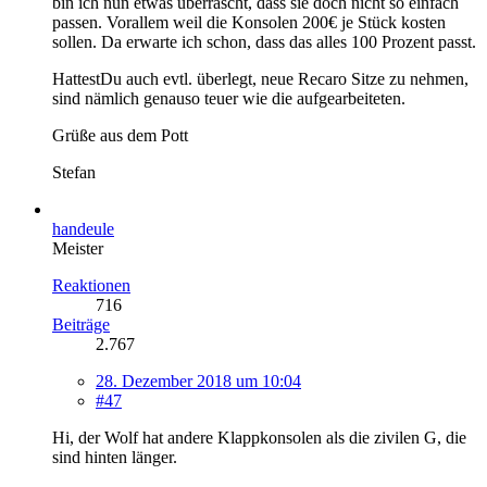
bin ich nun etwas überrascht, dass sie doch nicht so einfach
passen. Vorallem weil die Konsolen 200€ je Stück kosten
sollen. Da erwarte ich schon, dass das alles 100 Prozent passt.
HattestDu auch evtl. überlegt, neue Recaro Sitze zu nehmen,
sind nämlich genauso teuer wie die aufgearbeiteten.
Grüße aus dem Pott
Stefan
handeule
Meister
Reaktionen
716
Beiträge
2.767
28. Dezember 2018 um 10:04
#47
Hi, der Wolf hat andere Klappkonsolen als die zivilen G, die
sind hinten länger.