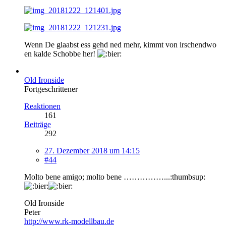
Wenn De glaabst ess gehd ned mehr, kimmt von irschendwo
en kalde Schobbe her!
Old Ironside
Fortgeschrittener
Reaktionen
161
Beiträge
292
27. Dezember 2018 um 14:15
#44
Molto bene amigo; molto bene ……………...:thumbsup:
Old Ironside
Peter
http://www.rk-modellbau.de