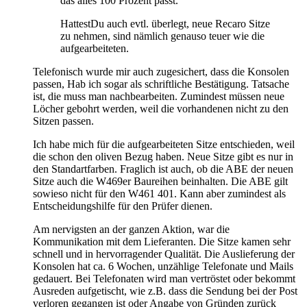
das alles 100 Prozent passt.
HattestDu auch evtl. überlegt, neue Recaro Sitze
zu nehmen, sind nämlich genauso teuer wie die
aufgearbeiteten.
Telefonisch wurde mir auch zugesichert, dass die Konsolen
passen, Hab ich sogar als schriftliche Bestätigung. Tatsache
ist, die muss man nachbearbeiten. Zumindest müssen neue
Löcher gebohrt werden, weil die vorhandenen nicht zu den
Sitzen passen.
Ich habe mich für die aufgearbeiteten Sitze entschieden, weil
die schon den oliven Bezug haben. Neue Sitze gibt es nur in
den Standartfarben. Fraglich ist auch, ob die ABE der neuen
Sitze auch die W469er Baureihen beinhalten. Die ABE gilt
sowieso nicht für den W461 401. Kann aber zumindest als
Entscheidungshilfe für den Prüfer dienen.
Am nervigsten an der ganzen Aktion, war die
Kommunikation mit dem Lieferanten. Die Sitze kamen sehr
schnell und in hervorragender Qualität. Die Auslieferung der
Konsolen hat ca. 6 Wochen, unzählige Telefonate und Mails
gedauert. Bei Telefonaten wird man vertröstet oder bekommt
Ausreden aufgetischt, wie z.B. dass die Sendung bei der Post
verloren gegangen ist oder Angabe von Gründen zurück