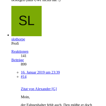
slothorpe
Profi
Reaktionen
141
Beiträge
899
16. Januar 2019 um 23:39
#14
Zitat von Alexander [G]
Moin,
der Fahnenhalter fehlt auch. Den müßte er doch