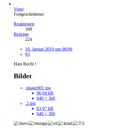
Vossi
Fortgeschrittener
Reaktionen
168
Beiträge
224
10. Januar 2019 um 00:06
#3
Hast Recht !
Bilder
image001.jpg
96,04 kB
640 × 360
2.jpg
83,97 kB
640 × 360