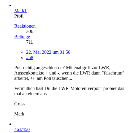
Mark1
Profi
Reaktionen
306
Beiträge
711
22. Mai 2022 um 01:50
#58
Poti richtig angeschlossen? Mittenabgriff zur LWR,
Aussenkontakte + und -, wenn die LWR dann "falschrum"
arbeitet, +/- am Poti tauschen...
Vermutlich hast Du die LWR-Motoren verpolt- probier das
mal an einem aus...
Gruss
Mark
461/450