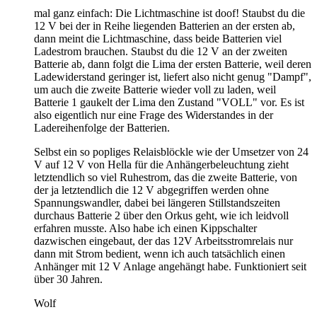
mal ganz einfach: Die Lichtmaschine ist doof! Staubst du die
12 V bei der in Reihe liegenden Batterien an der ersten ab,
dann meint die Lichtmaschine, dass beide Batterien viel
Ladestrom brauchen. Staubst du die 12 V an der zweiten
Batterie ab, dann folgt die Lima der ersten Batterie, weil deren
Ladewiderstand geringer ist, liefert also nicht genug "Dampf",
um auch die zweite Batterie wieder voll zu laden, weil
Batterie 1 gaukelt der Lima den Zustand "VOLL" vor. Es ist
also eigentlich nur eine Frage des Widerstandes in der
Ladereihenfolge der Batterien.
Selbst ein so popliges Relaisblöckle wie der Umsetzer von 24
V auf 12 V von Hella für die Anhängerbeleuchtung zieht
letztendlich so viel Ruhestrom, das die zweite Batterie, von
der ja letztendlich die 12 V abgegriffen werden ohne
Spannungswandler, dabei bei längeren Stillstandszeiten
durchaus Batterie 2 über den Orkus geht, wie ich leidvoll
erfahren musste. Also habe ich einen Kippschalter
dazwischen eingebaut, der das 12V Arbeitsstromrelais nur
dann mit Strom bedient, wenn ich auch tatsächlich einen
Anhänger mit 12 V Anlage angehängt habe. Funktioniert seit
über 30 Jahren.
Wolf