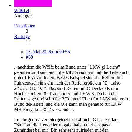
W461.4
Anfänger
Reaktionen
3
Beiträge
12
15. Mai 2026 um 09:55
#68
...nachdem die Wölfe beim Bund unter "LKW gl Leicht"
gelaufen sind sind auch die MB-Freigaben und die Teile auch
unter LKW zu finden. Bestes Beispiel sind die Reifen. Im
Fahrzeugschein steht nach der Reifengröße ein "C"...also
225/75 R16
"C".
Das sind Reifen mit C-Decke also für
Hochlastreifen für Transporter und LKW'S. Da hält ein
Reifen sage und schreibe 3 Tonnen! Eben für LKW wie vom
Bund deklariert! und die Öle kann man genauso für LKW
MB-Freigabe 235.2 verwenden.
Im übrigen ist Verteilergetriebe GL4 nicht GL5...Einfach
"Stur" an die Herstellerfreigabe halten und das passt.
Zumindest bei mir! Bin sehr sehr zufrieden mit den