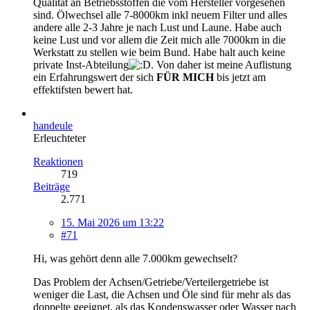
Qualität an Betriebsstoffen die vom Hersteller vorgesehen
sind. Ölwechsel alle 7-8000km inkl neuem Filter und alles
andere alle 2-3 Jahre je nach Lust und Laune. Habe auch
keine Lust und vor allem die Zeit mich alle 7000km in die
Werkstatt zu stellen wie beim Bund. Habe halt auch keine
private Inst-Abteilung
. Von daher ist meine Auflistung
ein Erfahrungswert der sich
FÜR MICH
bis jetzt am
effektifsten bewert hat.
handeule
Erleuchteter
Reaktionen
719
Beiträge
2.771
15. Mai 2026 um 13:22
#71
Hi, was gehört denn alle 7.000km gewechselt?
Das Problem der Achsen/Getriebe/Verteilergetriebe ist
weniger die Last, die Achsen und Öle sind für mehr als das
doppelte geeignet, als das Kondenswasser oder Wasser nach