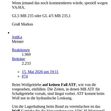
Wenn jemand das noch kommentieren würde, speziell wegen
VA/HA.
GL5 MB 235 oder GL 4/5 MB 235,1
Gruß Markus
JottKa
Meister
Reaktionen
1.969
Beiträge
2.233
15. Mai 2026 um 19:11
#74
Beim Wolfgetriebe
auf keinen Fall ATF
, wie von dir
vorgesehen, einfüllen. Die Zeiten, in denen MB ATF für
Schaltgetriebe vorsah, sind längst vorbei. ATF kommt beim
Wolf nur in die hydraulische Lenkung.
Um die Lagerhaltung beim Bund zu vereinfachen ist das
Wolf
-Getriebe für die Verwendung von 15W-40 Motorenöl