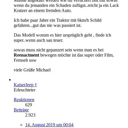
Müsste abgeklärt werden wie du versichert bist mit sowas
wenn du jemanden ein Schaden zufügst..reicht ja ein Lack
Kratzer an einem fremden Auto.
Ich habe paar Jahre ein Traktor mit 6km/h Schild
gefahren...gut das nie was passiert ist.
Das Modell worum es hier ursprüglich geht , finde ich
super..wenn auch sau teuer.
sowas muss nicht gepanzert sein wenn man es bei
Reenactment
bewegen möchte ist das super oder Film,
Fernseh usw
viele Grüße Michael
KaiserJeep †
Erleuchteter
Reaktionen
629
Beiträge
2.923
14. August 2019 um 00:04