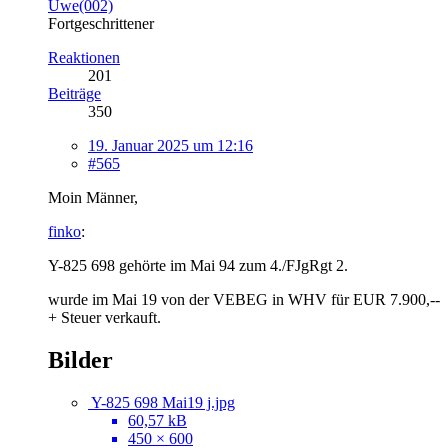
Uwe(002)
Fortgeschrittener
Reaktionen
201
Beiträge
350
19. Januar 2025 um 12:16
#565
Moin Männer,
finko
:
Y-825 698 gehörte im Mai 94 zum 4./FJgRgt 2.
wurde im Mai 19 von der VEBEG in WHV für EUR 7.900,--
+ Steuer verkauft.
Bilder
Y-825 698 Mai19 j.jpg
60,57 kB
450 × 600