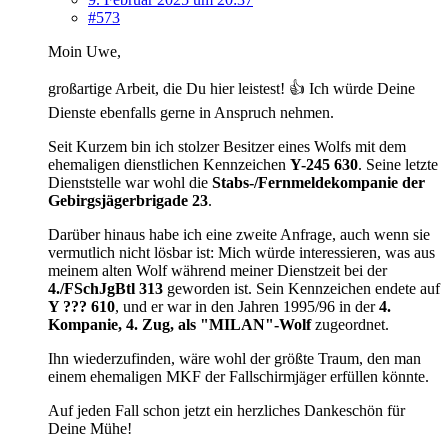
#573
Moin Uwe,
großartige Arbeit, die Du hier leistest! 👍 Ich würde Deine
Dienste ebenfalls gerne in Anspruch nehmen.
Seit Kurzem bin ich stolzer Besitzer eines Wolfs mit dem
ehemaligen dienstlichen Kennzeichen
Y-245 630
. Seine letzte
Dienststelle war wohl die
Stabs-/Fernmeldekompanie der
Gebirgsjägerbrigade 23
.
Darüber hinaus habe ich eine zweite Anfrage, auch wenn sie
vermutlich nicht lösbar ist: Mich würde interessieren, was aus
meinem alten Wolf während meiner Dienstzeit bei der
4./FSchJgBtl 313
geworden ist. Sein Kennzeichen endete auf
Y ??? 610
, und er war in den Jahren 1995/96 in der
4.
Kompanie, 4. Zug, als "MILAN"-Wolf
zugeordnet.
Ihn wiederzufinden, wäre wohl der größte Traum, den man
einem ehemaligen MKF der Fallschirmjäger erfüllen könnte.
Auf jeden Fall schon jetzt ein herzliches Dankeschön für
Deine Mühe!