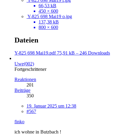
Y-825 698 Mai19 l.jpg
66,53 kB
450 × 600
Y-825 698 Mai19 o.jpg
137,38 kB
800 × 600
Dateien
Y-825 698 Mai19.pdf
75,91 kB – 246 Downloads
Uwe(002)
Fortgeschrittener
Reaktionen
201
Beiträge
350
19. Januar 2025 um 12:38
#567
finko
ich wohne in Butzbach !