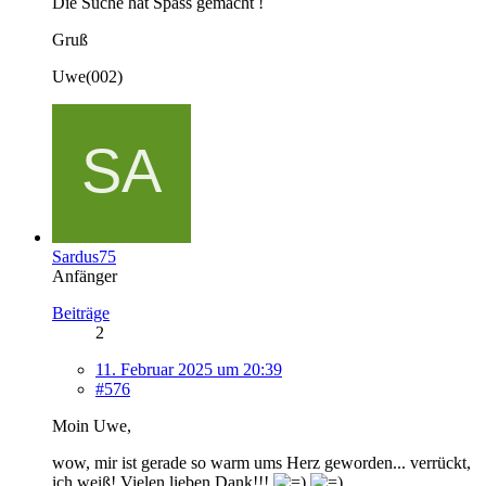
Die Suche hat Spass gemacht !
Gruß
Uwe(002)
Sardus75
Anfänger
Beiträge
2
11. Februar 2025 um 20:39
#576
Moin Uwe,
wow, mir ist gerade so warm ums Herz geworden... verrückt,
ich weiß! Vielen lieben Dank!!!