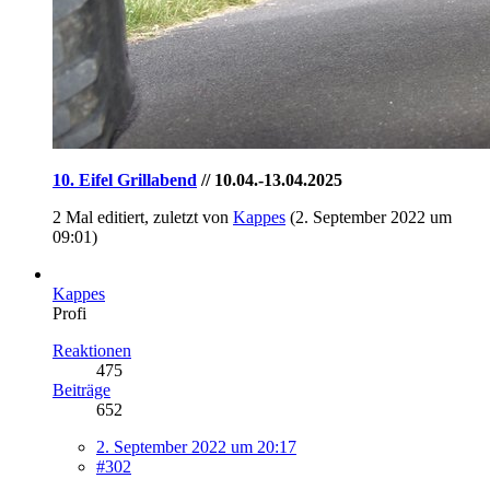
10. Eifel Grillabend
// 10.04.-13.04.2025
2 Mal editiert, zuletzt von
Kappes
(
2. September 2022 um
09:01
)
Kappes
Profi
Reaktionen
475
Beiträge
652
2. September 2022 um 20:17
#302