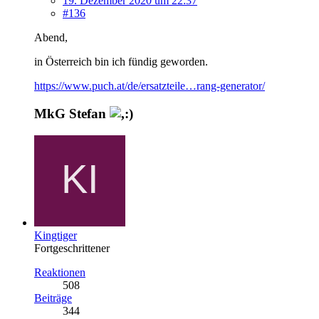
19. Dezember 2020 um 22:37
#136
Abend,
in Österreich bin ich fündig geworden.
https://www.puch.at/de/ersatzteile…rang-generator/
MkG Stefan
Kingtiger
Fortgeschrittener
Reaktionen
508
Beiträge
344