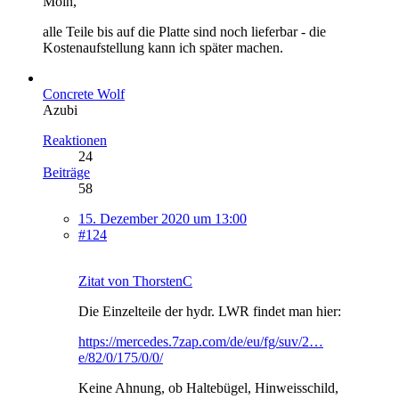
Moin,
alle Teile bis auf die Platte sind noch lieferbar - die
Kostenaufstellung kann ich später machen.
Concrete Wolf
Azubi
Reaktionen
24
Beiträge
58
15. Dezember 2020 um 13:00
#124
Zitat von ThorstenC
Die Einzelteile der hydr. LWR findet man hier:
https://mercedes.7zap.com/de/eu/fg/suv/2…
e/82/0/175/0/0/
Keine Ahnung, ob Haltebügel, Hinweisschild,