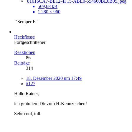
81616CA7-BE12-4F15-ABE0-554660BE0B05.jpeg
569,68 kB
1.280 × 960
"Semper Fi"
Heckflosse
Fortgeschrittener
Reaktionen
86
Beiträge
314
18. Dezember 2020 um 17:49
#127
Hallo Rainer,
ich gratuliere Dir zum H-Kennzeichen!
Sehr cool, toll.