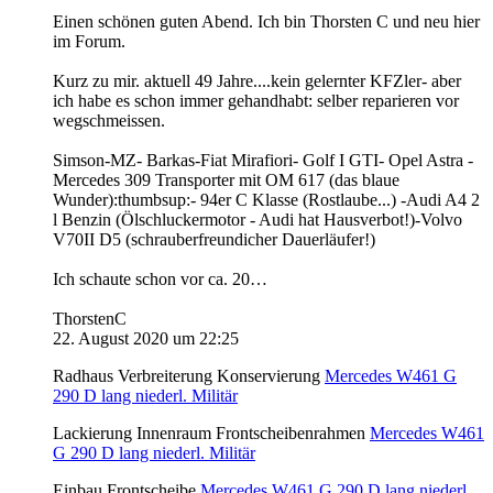
Einen schönen guten Abend. Ich bin Thorsten C und neu hier
im Forum.
Kurz zu mir. aktuell 49 Jahre....kein gelernter KFZler- aber
ich habe es schon immer gehandhabt: selber reparieren vor
wegschmeissen.
Simson-MZ- Barkas-Fiat Mirafiori- Golf I GTI- Opel Astra -
Mercedes 309 Transporter mit OM 617 (das blaue
Wunder):thumbsup:- 94er C Klasse (Rostlaube...) -Audi A4 2
l Benzin (Ölschluckermotor - Audi hat Hausverbot!)-Volvo
V70II D5 (schrauberfreundicher Dauerläufer!)
Ich schaute schon vor ca. 20…
ThorstenC
22. August 2020 um 22:25
Radhaus Verbreiterung Konservierung
Mercedes W461 G
290 D lang niederl. Militär
Lackierung Innenraum Frontscheibenrahmen
Mercedes W461
G 290 D lang niederl. Militär
Einbau Frontscheibe
Mercedes W461 G 290 D lang niederl.