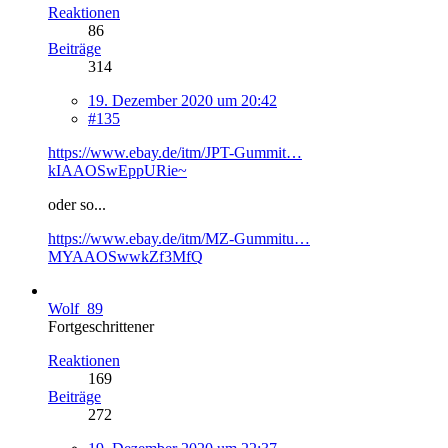
Reaktionen
86
Beiträge
314
19. Dezember 2020 um 20:42
#135
https://www.ebay.de/itm/JPT-Gummit…
kIAAOSwEppURie~
oder so...
https://www.ebay.de/itm/MZ-Gummitu…
MYAAOSwwkZf3MfQ
Wolf_89
Fortgeschrittener
Reaktionen
169
Beiträge
272