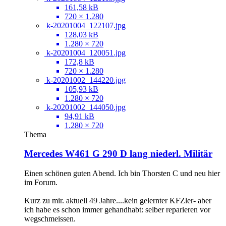
161,58 kB
720 × 1.280
k-20201004_122107.jpg
128,03 kB
1.280 × 720
k-20201004_120051.jpg
172,8 kB
720 × 1.280
k-20201002_144220.jpg
105,93 kB
1.280 × 720
k-20201002_144050.jpg
94,91 kB
1.280 × 720
Thema
Mercedes W461 G 290 D lang niederl. Militär
Einen schönen guten Abend. Ich bin Thorsten C und neu hier
im Forum.
Kurz zu mir. aktuell 49 Jahre....kein gelernter KFZler- aber
ich habe es schon immer gehandhabt: selber reparieren vor
wegschmeissen.