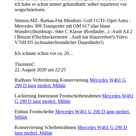
ich habe es schon immer gehandhabt: selber reparieren vor
wegschmeissen.
Simson-MZ- Barkas-Fiat Mirafiori- Golf I GTI- Opel Astra -
Mercedes 309 Transporter mit OM 617 (das blaue
Wunder):thumbsup:- 94er C Klasse (Rostlaube...) -Audi A4 2
l Benzin (Ölschluckermotor - Audi hat Hausverbot!)-Volvo
V70II D5 (schrauberfreundicher Dauerläufer!)
Ich schaute schon vor ca. 20…
ThorstenC
22. August 2020 um 22:25
Radhaus Verbreiterung Konservierung
Mercedes W461 G
290 D lang niederl. Militär
Lackierung Innenraum Frontscheibenrahmen
Mercedes W461
G 290 D lang niederl. Militär
Einbau Frontscheibe
Mercedes W461 G 290 D lang niederl.
Militär
Konservierung Scheibenrahmen
Mercedes W461 G 290 D
lang niederl. Militär