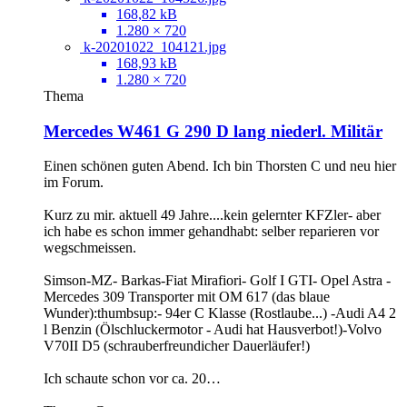
168,82 kB
1.280 × 720
k-20201022_104121.jpg
168,93 kB
1.280 × 720
Thema
Mercedes W461 G 290 D lang niederl. Militär
Einen schönen guten Abend. Ich bin Thorsten C und neu hier
im Forum.
Kurz zu mir. aktuell 49 Jahre....kein gelernter KFZler- aber
ich habe es schon immer gehandhabt: selber reparieren vor
wegschmeissen.
Simson-MZ- Barkas-Fiat Mirafiori- Golf I GTI- Opel Astra -
Mercedes 309 Transporter mit OM 617 (das blaue
Wunder):thumbsup:- 94er C Klasse (Rostlaube...) -Audi A4 2
l Benzin (Ölschluckermotor - Audi hat Hausverbot!)-Volvo
V70II D5 (schrauberfreundicher Dauerläufer!)
Ich schaute schon vor ca. 20…