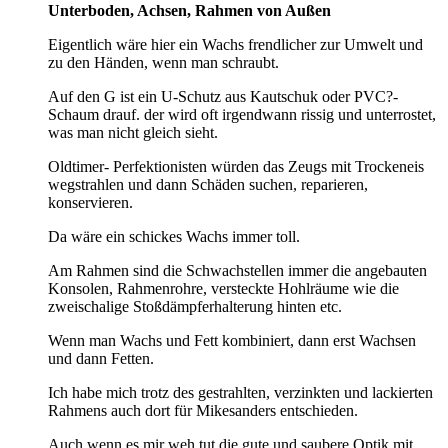
Unterboden, Achsen, Rahmen von Außen
Eigentlich wäre hier ein Wachs frendlicher zur Umwelt und
zu den Händen, wenn man schraubt.
Auf den G ist ein U-Schutz aus Kautschuk oder PVC?-
Schaum drauf. der wird oft irgendwann rissig und unterrostet,
was man nicht gleich sieht.
Oldtimer- Perfektionisten würden das Zeugs mit Trockeneis
wegstrahlen und dann Schäden suchen, reparieren,
konservieren.
Da wäre ein schickes Wachs immer toll.
Am Rahmen sind die Schwachstellen immer die angebauten
Konsolen, Rahmenrohre, versteckte Hohlräume wie die
zweischalige Stoßdämpferhalterung hinten etc.
Wenn man Wachs und Fett kombiniert, dann erst Wachsen
und dann Fetten.
Ich habe mich trotz des gestrahlten, verzinkten und lackierten
Rahmens auch dort für Mikesanders entschieden.
Auch wenn es mir weh tut die gute und saubere Optik mit