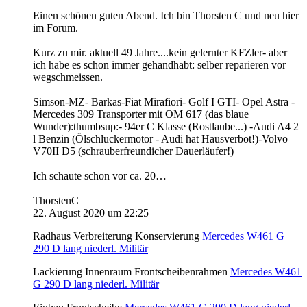
Einen schönen guten Abend. Ich bin Thorsten C und neu hier
im Forum.
Kurz zu mir. aktuell 49 Jahre....kein gelernter KFZler- aber
ich habe es schon immer gehandhabt: selber reparieren vor
wegschmeissen.
Simson-MZ- Barkas-Fiat Mirafiori- Golf I GTI- Opel Astra -
Mercedes 309 Transporter mit OM 617 (das blaue
Wunder):thumbsup:- 94er C Klasse (Rostlaube...) -Audi A4 2
l Benzin (Ölschluckermotor - Audi hat Hausverbot!)-Volvo
V70II D5 (schrauberfreundicher Dauerläufer!)
Ich schaute schon vor ca. 20…
ThorstenC
22. August 2020 um 22:25
Radhaus Verbreiterung Konservierung
Mercedes W461 G
290 D lang niederl. Militär
Lackierung Innenraum Frontscheibenrahmen
Mercedes W461
G 290 D lang niederl. Militär