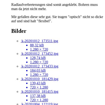
Radlaufverbreterungen sind somit angeklebt. Bohren muss
man da jetzt nicht mehr.
Mir gefallen diese sehr gut. Sie tragen "optisch" nicht so dicke
auf und sind halt "flexibel".
Bilder
k-20201012_173511.jpg
88,32 kB
1.280 × 720
k-20201012_173452.jpg
128,74 kB
1.280 × 720
k-20201012_173433.jpg
184,03 kB
1.280 × 720
k-20201010_181429.jpg
139,43 kB
720 × 1.280
k-20201010_181415.jpg
137,38 kB
720 × 1.280
k-20201004_122119.jpg