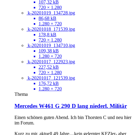
107,32 kB
720 × 1.280
k-20201019_134728.jpg
86,68 kB
1.280 × 720
k-20201018_171539.jpg
178,8 kB
720 × 1.280
k-20201019_134710.jpg
109,38 kB
1.280 × 720
k-20201017_122923.jpg
227,52 kB
720 × 1.280
k-20201017_121539.jpg
176,72 kB
1.280 × 720
Thema
Mercedes W461 G 290 D lang niederl. Militär
Einen schönen guten Abend. Ich bin Thorsten C und neu hier
im Forum.
Kurz zu mir. aktuell 49 Jahre....kein gelernter KFZler- aber