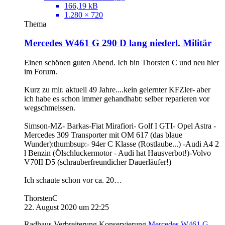
166,19 kB
1.280 × 720
Thema
Mercedes W461 G 290 D lang niederl. Militär
Einen schönen guten Abend. Ich bin Thorsten C und neu hier
im Forum.
Kurz zu mir. aktuell 49 Jahre....kein gelernter KFZler- aber
ich habe es schon immer gehandhabt: selber reparieren vor
wegschmeissen.
Simson-MZ- Barkas-Fiat Mirafiori- Golf I GTI- Opel Astra -
Mercedes 309 Transporter mit OM 617 (das blaue
Wunder):thumbsup:- 94er C Klasse (Rostlaube...) -Audi A4 2
l Benzin (Ölschluckermotor - Audi hat Hausverbot!)-Volvo
V70II D5 (schrauberfreundicher Dauerläufer!)
Ich schaute schon vor ca. 20…
ThorstenC
22. August 2020 um 22:25
Radhaus Verbreiterung Konservierung
Mercedes W461 G