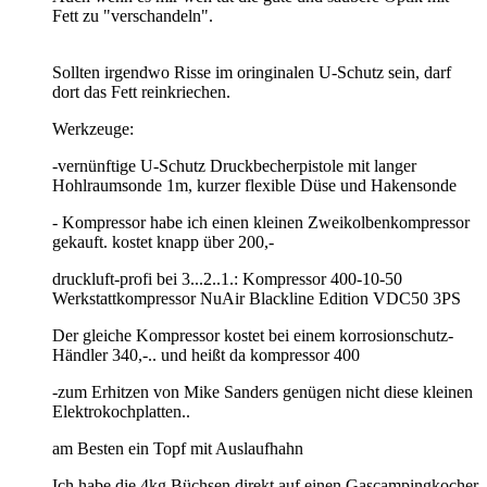
Fett zu "verschandeln".
Sollten irgendwo Risse im oringinalen U-Schutz sein, darf
dort das Fett reinkriechen.
Werkzeuge:
-vernünftige U-Schutz Druckbecherpistole mit langer
Hohlraumsonde 1m, kurzer flexible Düse und Hakensonde
- Kompressor habe ich einen kleinen Zweikolbenkompressor
gekauft. kostet knapp über 200,-
druckluft-profi bei 3...2..1.: Kompressor 400-10-50
Werkstattkompressor NuAir Blackline Edition VDC50 3PS
Der gleiche Kompressor kostet bei einem korrosionschutz-
Händler 340,-.. und heißt da kompressor 400
-zum Erhitzen von Mike Sanders genügen nicht diese kleinen
Elektrokochplatten..
am Besten ein Topf mit Auslaufhahn
Ich habe die 4kg Büchsen direkt auf einen Gascampingkocher