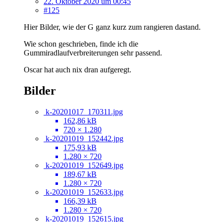
22. Oktober 2020 um 00:45
#125
Hier Bilder, wie der G ganz kurz zum rangieren dastand.
Wie schon geschrieben, finde ich die
Gummiradlaufverbreiterungen sehr passend.
Oscar hat auch nix dran aufgeregt.
Bilder
k-20201017_170311.jpg
162,86 kB
720 × 1.280
k-20201019_152442.jpg
175,93 kB
1.280 × 720
k-20201019_152649.jpg
189,67 kB
1.280 × 720
k-20201019_152633.jpg
166,39 kB
1.280 × 720
k-20201019_152615.jpg