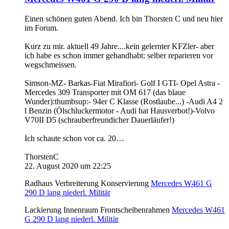
Einen schönen guten Abend. Ich bin Thorsten C und neu hier
im Forum.
Kurz zu mir. aktuell 49 Jahre....kein gelernter KFZler- aber
ich habe es schon immer gehandhabt: selber reparieren vor
wegschmeissen.
Simson-MZ- Barkas-Fiat Mirafiori- Golf I GTI- Opel Astra -
Mercedes 309 Transporter mit OM 617 (das blaue
Wunder):thumbsup:- 94er C Klasse (Rostlaube...) -Audi A4 2
l Benzin (Ölschluckermotor - Audi hat Hausverbot!)-Volvo
V70II D5 (schrauberfreundicher Dauerläufer!)
Ich schaute schon vor ca. 20…
ThorstenC
22. August 2020 um 22:25
Radhaus Verbreiterung Konservierung
Mercedes W461 G
290 D lang niederl. Militär
Lackierung Innenraum Frontscheibenrahmen
Mercedes W461
G 290 D lang niederl. Militär