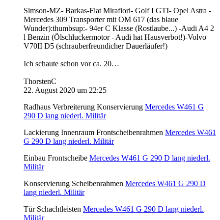
Simson-MZ- Barkas-Fiat Mirafiori- Golf I GTI- Opel Astra -
Mercedes 309 Transporter mit OM 617 (das blaue
Wunder):thumbsup:- 94er C Klasse (Rostlaube...) -Audi A4 2
l Benzin (Ölschluckermotor - Audi hat Hausverbot!)-Volvo
V70II D5 (schrauberfreundicher Dauerläufer!)
Ich schaute schon vor ca. 20…
ThorstenC
22. August 2020 um 22:25
Radhaus Verbreiterung Konservierung
Mercedes W461 G
290 D lang niederl. Militär
Lackierung Innenraum Frontscheibenrahmen
Mercedes W461
G 290 D lang niederl. Militär
Einbau Frontscheibe
Mercedes W461 G 290 D lang niederl.
Militär
Konservierung Scheibenrahmen
Mercedes W461 G 290 D
lang niederl. Militär
Tür Schachtleisten
Mercedes W461 G 290 D lang niederl.
Militär