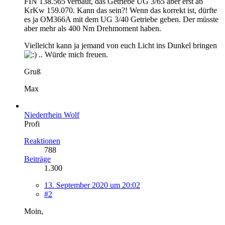
FIN 138.565 verbaut, das Getriebe UG 3/65 aber erst ab
KrKw 159.070. Kann das sein?! Wenn das korrekt ist, dürfte
es ja OM366A mit dem UG 3/40 Getriebe geben. Der müsste
aber mehr als 400 Nm Drehmoment haben.
Vielleicht kann ja jemand von euch Licht ins Dunkel bringen
.. Würde mich freuen.
Gruß
Max
Niederrhein Wolf
Profi
Reaktionen
788
Beiträge
1.300
13. September 2020 um 20:02
#2
Moin,