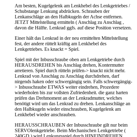
Am besten, Kugelgelenk am Lenkhebel des Lenkgetriebes /
Schubstange Lenkung abdrücken. Schrauben der
Lenkanschläge an den Halbkugeln der Achse entfernen.
JETZT Mittelstellung ermitteln ( Anschlag zu Anschlag ,
davon die Hälfte. Lenkrad ggfs. auf diese Position versetzen.
Einer hält das Lenkrad in der neu ermittelten Mittelstellung
fest, der andere rüttelt kräftig am Lenkhebel des
Lenkgetriebes. Es knackt = Spiel.
Spiel mit der Inbusschraube oben am Lenkgetriebe durch
HERAUSDREHEN bis Anschlag drehen, Kontermutter
arretieren. Spiel durch rütteln prüfen-> knackt nicht mehr.
Lenkrad von Anschlag zu Anschlag durchdrehen, darf
nirgends haken oder schwergängig sein. Falls schwergängig-
> Inbusschraube ETWAS weiter eindrehen, Prozedere
wiederholen bis zur vollsten Zufriedenheit. die ganz harten
prüfen das Drehmoment an der Lenkradmutter, welches
benötigt wird um das Lenkrad zu drehen. Lenkanschläge an
den Halbkugeln wieder einschrauben, Kugelgelenk am
Lenkhebel wieder anschrauben.
HERAUSSCHRAUBEN der Inbusschraube gilt nur beim
SERVOlenkgetriebe. Beim Mechanischen Lenkgetriebe (
240GD ) wird Lenkungsspiel durch HINEINDREHEN