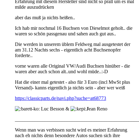
Erfahrung mit diesem Hersteller sind nicht so prall um es mal
milde auszudrücken
aber das muß ja nichts heißen..
Ich hab mir nochmal 16 Buchsen von Dieselmot geholt.. die
waren so schön passgenau und sahen auch gut aus..
Die werden in unserem üblem Feldweg mal ausgetestet der
am 31.12 Nachts sechs - eigentlich acht Buchsenopfer
forderte..
vorne waren alle Original VW/Audi Buchsen hinüber - die
waren aber auch schon alt..und wohl müde..:-D
Hat die einer mal getestet - also für 3 Euro (incl MwSt plus
Versand)- kanns eigentlich ja nichts sein - aber wer weiß
https://classicparts.de/navi.php?suche=at68773
Luc Besson &
J
ean Reno
__________________________________________________
Wenn man was verbissen sucht wird es meiner Erfahrung
nach eh nichts denn besondere Autos suchen sich ihre