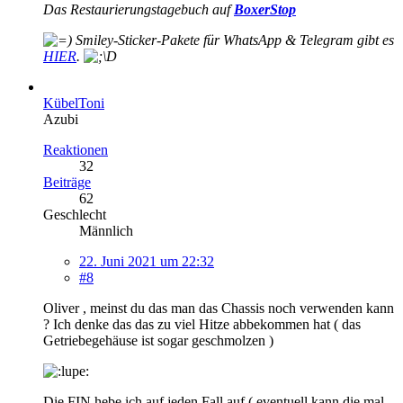
Das Restaurierungstagebuch auf
BoxerStop
Smiley-
Sticker-Pakete für WhatsApp & Telegram gibt es
HIER
.
KübelToni
Azubi
Reaktionen
32
Beiträge
62
Geschlecht
Männlich
22. Juni 2021 um 22:32
#8
Oliver , meinst du das man das Chassis noch verwenden kann
? Ich denke das das zu viel Hitze abbekommen hat ( das
Getriebegehäuse ist sogar geschmolzen )
Die FIN hebe ich auf jeden Fall auf ( eventuell kann die mal