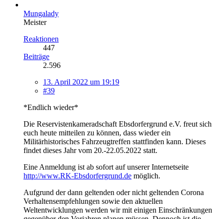
Mungalady
Meister
Reaktionen
447
Beiträge
2.596
13. April 2022 um 19:19
#39
*Endlich wieder*
Die Reservistenkameradschaft Ebsdorfergrund e.V. freut sich
euch heute mitteilen zu können, dass wieder ein
Militärhistorisches Fahrzeugtreffen stattfinden kann. Dieses
findet dieses Jahr vom 20.-22.05.2022 statt.
Eine Anmeldung ist ab sofort auf unserer Internetseite
http://www.RK-Ebsdorfergrund.de
möglich.
Aufgrund der dann geltenden oder nicht geltenden Corona
Verhaltensempfehlungen sowie den aktuellen
Weltentwicklungen werden wir mit einigen Einschränkungen
gegenüber den Vorjahren planen müssen. Dennoch ist die