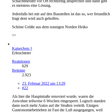
Schachtmeister vor Ort rechtzeitig absprechen und dann gibt
es meistens eine Lösung.
Jedenfalls bei mir auf den Baustellen ist das so, wer freundlich
fragt dem wird auch geholfen.
Schöne Grüße aus dem sonnigen Norden Heiko
^^
KaiserJeep †
Erleuchteter
Reaktionen
629
Beiträge
2.923
23. Februar 2022 um 13:29
#22
Als hier die Hauptstraße renoviert wurde, waren die
Anwohne teilweise 6 Wochen eingesperrt. Logisch standen
dann noch mehr Autos auf die Straßen verteilt. Einigen
Gastronomiebetrieben ist Fast die Luft ausgegangen, weil