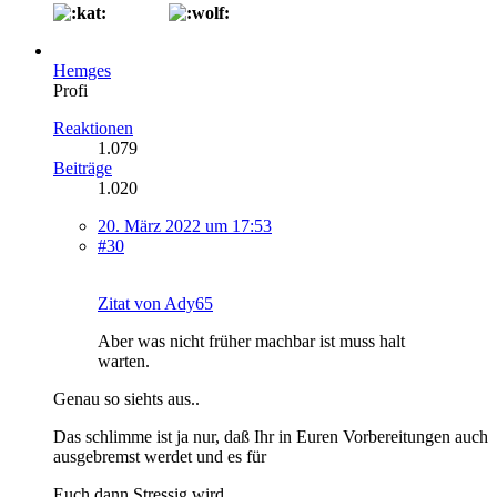
Hemges
Profi
Reaktionen
1.079
Beiträge
1.020
20. März 2022 um 17:53
#30
Zitat von Ady65
Aber was nicht früher machbar ist muss halt
warten.
Genau so siehts aus..
Das schlimme ist ja nur, daß Ihr in Euren Vorbereitungen auch
ausgebremst werdet und es für
Euch dann Stressig wird...