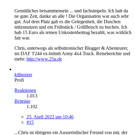
Gemütliches beisammensein ... und fachsimpeln. Ich hatt da
ne gute Zeit, danke an alle ! Die Organisation war auch sehr
gut. Auf dem Platz gab es die Gelegenheit, die Duschen
mitzunutzen und ein Frühstück / Grillfleisch zu buchen. Ich
hab 15 Euro als reinen Unkostenbeitrag bezahlt, was wirklich
fair war.
Chris, unterwegs als selbstironischer Blogger & Abenteurer,
im DAF T244 ex-british Army 4x4 Truck. Reiseberichte und
mehr:
http://www.25u.de
killnoizer
Profi
Reaktionen
1.013
Beiträge
1.102
25. April 2022 um 10:46
#15
...Chris ist übrigens ein Ausserirdischer Freund von mir, der