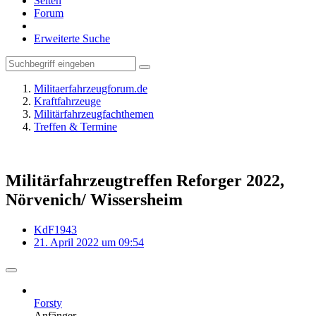
Seiten
Forum
Erweiterte Suche
Militaerfahrzeugforum.de
Kraftfahrzeuge
Militärfahrzeugfachthemen
Treffen & Termine
Militärfahrzeugtreffen Reforger 2022,
Nörvenich/ Wissersheim
KdF1943
21. April 2022 um 09:54
Forsty
Anfänger