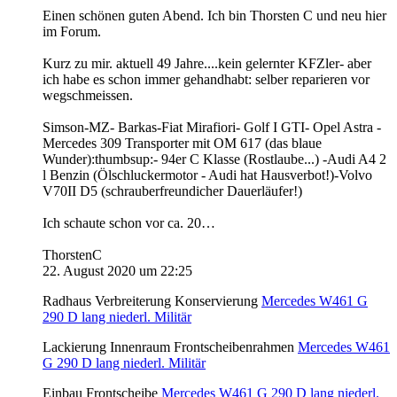
Einen schönen guten Abend. Ich bin Thorsten C und neu hier
im Forum.
Kurz zu mir. aktuell 49 Jahre....kein gelernter KFZler- aber
ich habe es schon immer gehandhabt: selber reparieren vor
wegschmeissen.
Simson-MZ- Barkas-Fiat Mirafiori- Golf I GTI- Opel Astra -
Mercedes 309 Transporter mit OM 617 (das blaue
Wunder):thumbsup:- 94er C Klasse (Rostlaube...) -Audi A4 2
l Benzin (Ölschluckermotor - Audi hat Hausverbot!)-Volvo
V70II D5 (schrauberfreundicher Dauerläufer!)
Ich schaute schon vor ca. 20…
ThorstenC
22. August 2020 um 22:25
Radhaus Verbreiterung Konservierung
Mercedes W461 G
290 D lang niederl. Militär
Lackierung Innenraum Frontscheibenrahmen
Mercedes W461
G 290 D lang niederl. Militär
Einbau Frontscheibe
Mercedes W461 G 290 D lang niederl.