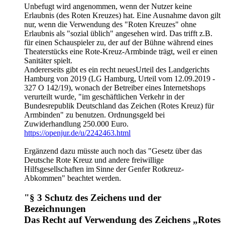
Unbefugt wird angenommen, wenn der Nutzer keine
Erlaubnis (des Roten Kreuzes) hat. Eine Ausnahme davon gilt
nur, wenn die Verwendung des "Roten Kreuzes" ohne
Erlaubnis als "sozial üblich" angesehen wird. Das trifft z.B.
für einen Schauspieler zu, der auf der Bühne während eines
Theaterstücks eine Rote-Kreuz-Armbinde trägt, weil er einen
Sanitäter spielt.
Andererseits gibt es ein recht neuesUrteil des Landgerichts
Hamburg von 2019 (LG Hamburg, Urteil vom 12.09.2019 -
327 O 142/19), wonach der Betreiber eines Internetshops
verurteilt wurde, "im geschäftlichen Verkehr in der
Bundesrepublik Deutschland das Zeichen (Rotes Kreuz) für
Armbinden" zu benutzen. Ordnungsgeld bei
Zuwiderhandlung 250.000 Euro.
https://openjur.de/u/2242463.html
Ergänzend dazu müsste auch noch das "Gesetz über das
Deutsche Rote Kreuz und andere freiwillige
Hilfsgesellschaften im Sinne der Genfer Rotkreuz-
Abkommen" beachtet werden.
"§ 3 Schutz des Zeichens und der
Bezeichnungen
Das Recht auf Verwendung des Zeichens „Rotes