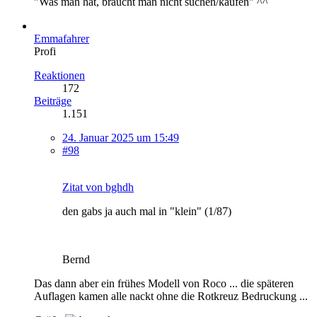
"Was man hat, braucht man nicht suchen/kaufen" ^^
Emmafahrer
Profi
Reaktionen
172
Beiträge
1.151
24. Januar 2025 um 15:49
#98
Zitat von bghdh
den gabs ja auch mal in "klein" (1/87)
Bernd
Das dann aber ein frühes Modell von Roco ... die späteren
Auflagen kamen alle nackt ohne die Rotkreuz Bedruckung ...