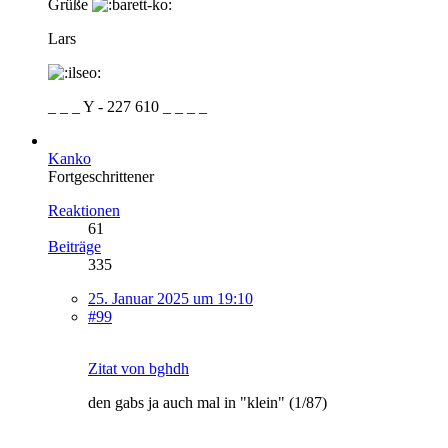
Grüße
Lars
_ _ _ Y - 227 610 _ _ _ _
Kanko
Fortgeschrittener
Reaktionen
61
Beiträge
335
25. Januar 2025 um 19:10
#99
Zitat von bghdh
den gabs ja auch mal in "klein" (1/87)