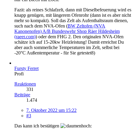
Fazit: als reines Schlafzelt, dann mit Dieselbefeuerung wird es
knapp genügen, mit längerem Ofenrohr (dann ist es aber nicht
mehr so kompakt). Soll das Zelt als Aufenthaltsraum dienen,
such nach dem NVA-Ofen (
BW Zeltofen (NVA
Kanonenofen) A/B Bundeswehr Shop Räer Hildesheim
(raeer.com)
) oder dem FHG 2. Den originalen NVA-Ofen
schätze ich auf 15-20kw Heizleistung! Damit erreichst Du
aber auch sommerliche Temperaturen im Zelt, selbst bei
-20°C Außentemperatur - für Sie getestet8)
Fursty Ferret
Profi
Reaktionen
331
Beiträge
1.474
7. Oktober 2022 um 15:22
#3
Das kann ich bestätigen