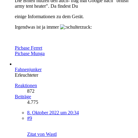
Die Briten nutzen den auch- frag mal Google nach "british
army tent heater". Da findest Du
einige Informationen zu dem Gerät.
Irgendwas ist ja immer
Picbase Ferret
Picbase Munga
Fahnenjunker
Erleuchteter
Reaktionen
872
Beiträge
4.775
8. Oktober 2022 um 20:34
#9
Zitat von Wastl