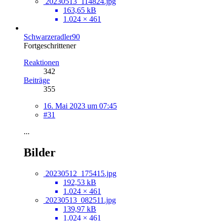
20230513_114824.jpg
163,65 kB
1.024 × 461
Schwarzeradler90
Fortgeschrittener
Reaktionen
342
Beiträge
355
16. Mai 2023 um 07:45
#31
...
Bilder
20230512_175415.jpg
192,53 kB
1.024 × 461
20230513_082511.jpg
139,97 kB
1.024 × 461