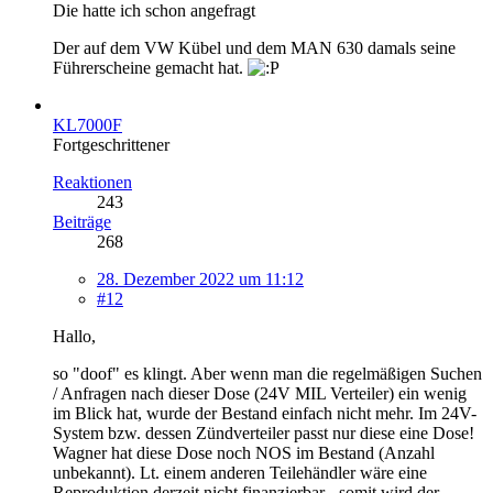
Die hatte ich schon angefragt
Der auf dem VW Kübel und dem MAN 630 damals seine
Führerscheine gemacht hat.
KL7000F
Fortgeschrittener
Reaktionen
243
Beiträge
268
28. Dezember 2022 um 11:12
#12
Hallo,
so "doof" es klingt. Aber wenn man die regelmäßigen Suchen
/ Anfragen nach dieser Dose (24V MIL Verteiler) ein wenig
im Blick hat, wurde der Bestand einfach nicht mehr. Im 24V-
System bzw. dessen Zündverteiler passt nur diese eine Dose!
Wagner hat diese Dose noch NOS im Bestand (Anzahl
unbekannt). Lt. einem anderen Teilehändler wäre eine
Reproduktion derzeit nicht finanzierbar - somit wird der