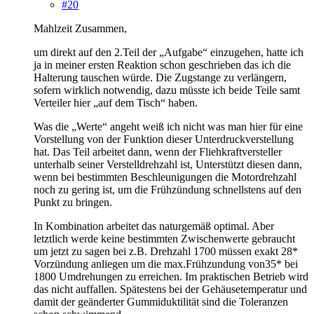
#20
Mahlzeit Zusammen,
um direkt auf den 2.Teil der „Aufgabe“ einzugehen, hatte ich
ja in meiner ersten Reaktion schon geschrieben das ich die
Halterung tauschen würde. Die Zugstange zu verlängern,
sofern wirklich notwendig, dazu müsste ich beide Teile samt
Verteiler hier „auf dem Tisch“ haben.
Was die „Werte“ angeht weiß ich nicht was man hier für eine
Vorstellung von der Funktion dieser Unterdruckverstellung
hat. Das Teil arbeitet dann, wenn der Fliehkraftversteller
unterhalb seiner Verstelldrehzahl ist, Unterstützt diesen dann,
wenn bei bestimmten Beschleunigungen die Motordrehzahl
noch zu gering ist, um die Frühzündung schnellstens auf den
Punkt zu bringen.
In Kombination arbeitet das naturgemäß optimal. Aber
letztlich werde keine bestimmten Zwischenwerte gebraucht
um jetzt zu sagen bei z.B. Drehzahl 1700 müssen exakt 28*
Vorzündung anliegen um die max.Frühzundung von35* bei
1800 Umdrehungen zu erreichen. Im praktischen Betrieb wird
das nicht auffallen. Spätestens bei der Gehäusetemperatur und
damit der geänderter Gummiduktilität sind die Toleranzen