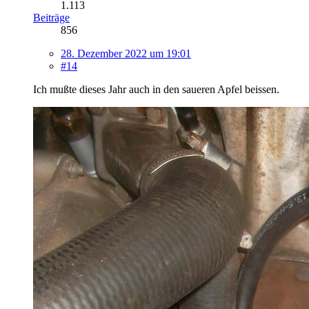
1.113
Beiträge
856
28. Dezember 2022 um 19:01
#14
Ich mußte dieses Jahr auch in den saueren Apfel beissen.