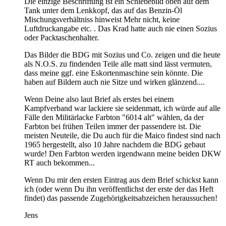
Die einzige Beschriftung ist ein Schiebebild oben auf dem
Tank unter dem Lenkkopf, das auf das Benzin-Öl
Mischungsverhältniss hinweist Mehr nicht, keine
Luftdruckangabe etc. . Das Krad hatte auch nie einen Sozius
oder Packtaschenhalter.
Das Bilder die BDG mit Sozius und Co. zeigen und die heute
als N.O.S. zu findenden Teile alle matt sind lässt vermuten,
dass meine ggf. eine Eskortenmaschine sein könnte. Die
haben auf Bildern auch nie Sitze und wirken glänzend....
Wenn Deine also laut Brief als erstes bei einem
Kampfverband war lackiere sie seidenmatt, ich würde auf alle
Fälle den Militärlacke Farbton "6014 alt" wählen, da der
Farbton bei frühen Teilen immer der passendere ist. Die
meisten Neuteile, die Du auch für die Maico findest sind nach
1965 hergestellt, also 10 Jahre nachdem die BDG gebaut
wurde! Den Farbton werden irgendwann meine beiden DKW
RT auch bekommen...
Wenn Du mir den ersten Eintrag aus dem Brief schickst kann
ich (oder wenn Du ihn veröffentlichst der erste der das Heft
findet) das passende Zugehörigkeitsabzeichen heraussuchen!
Jens