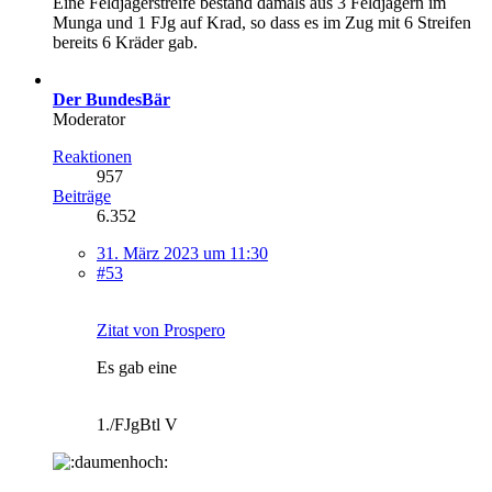
Eine Feldjägerstreife bestand damals aus 3 Feldjägern im
Munga und 1 FJg auf Krad, so dass es im Zug mit 6 Streifen
bereits 6 Kräder gab.
Der BundesBär
Moderator
Reaktionen
957
Beiträge
6.352
31. März 2023 um 11:30
#53
Zitat von Prospero
Es gab eine
1./FJgBtl V