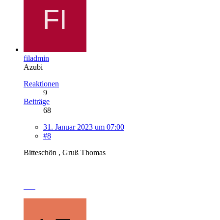
filadmin
Azubi
Reaktionen
9
Beiträge
68
31. Januar 2023 um 07:00
#8
Bitteschön , Gruß Thomas