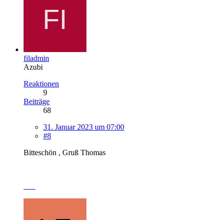
filadmin
Azubi
Reaktionen
9
Beiträge
68
31. Januar 2023 um 07:00
#8
Bitteschön , Gruß Thomas