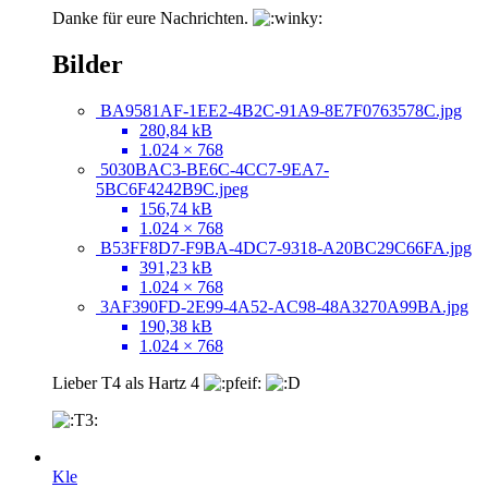
Danke für eure Nachrichten.
Bilder
BA9581AF-1EE2-4B2C-91A9-8E7F0763578C.jpg
280,84 kB
1.024 × 768
5030BAC3-BE6C-4CC7-9EA7-
5BC6F4242B9C.jpeg
156,74 kB
1.024 × 768
B53FF8D7-F9BA-4DC7-9318-A20BC29C66FA.jpg
391,23 kB
1.024 × 768
3AF390FD-2E99-4A52-AC98-48A3270A99BA.jpg
190,38 kB
1.024 × 768
Lieber T4 als Hartz 4
Kle