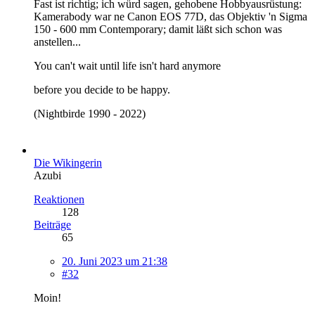
Fast ist richtig; ich würd sagen, gehobene Hobbyausrüstung:
Kamerabody war ne Canon EOS 77D, das Objektiv 'n Sigma
150 - 600 mm Contemporary; damit läßt sich schon was
anstellen...
You can't wait until life isn't hard anymore
before you decide to be happy.
(Nightbirde 1990 - 2022)
Die Wikingerin
Azubi
Reaktionen
128
Beiträge
65
20. Juni 2023 um 21:38
#32
Moin!