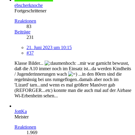
ebscherknoche
Fortgeschrittener
Reaktionen
83
Beiträge
231
21. Juni 2023 um 10:15
#37
Klasse Bilder...
..mir war garnicht bewusst,
daß die A10 immer noch im Einsatz ist...da werden Kindheits
/ Jugenderinnerungen wach
...in den 80ern sind die
regelmässig bei uns rumgeflogen..damals aber noch im
'Lizard' tarn...und wenn es mal größere Manöver gab
(REFORGER...etc) konnte man die auch mal auf der Airbase
Wi-Erbenheim sehen...
JottKa
Meister
Reaktionen
1.969