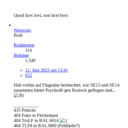
Quod licet Jovi, non licet bovi
Nieswurz
Profi
Reaktionen
114
Beiträge
1.549
12. Juni 2023 um 13:41
#22
Hab vorhin auf Flugradar beobachtet, wie SE13 und SE14
zusammen hinter Psycho46 gen Rostock geflogen sind...
___________
435 Pritsche
404 Fuko in Fleckentarn
404 TroLF in RAL 6014
404 TLF8 in RAL3000 (Fehlfarbe?)