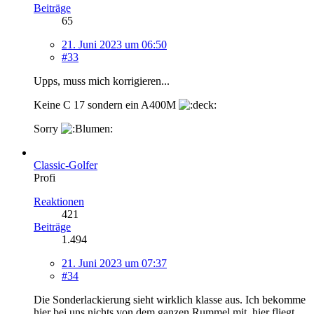
Beiträge
65
21. Juni 2023 um 06:50
#33
Upps, muss mich korrigieren...
Keine C 17 sondern ein A400M
Sorry
Classic-Golfer
Profi
Reaktionen
421
Beiträge
1.494
21. Juni 2023 um 07:37
#34
Die Sonderlackierung sieht wirklich klasse aus. Ich bekomme
hier bei uns nichts von dem ganzen Rummel mit, hier fliegt